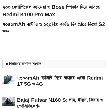
২০০ মেগাপিক্সেল ক্যামেরা ও Bose স্পিকার নিয়ে আসছে
Redmi K100 Pro Max
৭০৫০mAh ব্যাটারি ও ১২০Hz কার্ভড ডিসপ্লেতে ভিভো S2
লঞ্চ
আজকের স্বর্ণের বাজারদর: ০৮ আগস্ট ২০২৬
৭,৫০০mAh ব্যাটারির Redmi 17 আনল Xiaomi, দাম
কত
এ বিভাগের অন্যান্য সংবাদ
আগামী সপ্তাহেই সুখবর, বেতন-ইনক্রিমেট নিয়ে যা জানা গেল
৭৫০০mAh ব্যাটারি নিয়ে বাজারে এলো Redmi
Hero Xtreme 125R V2 বাইকটি কবে আসবে
17 5G ও 4G
বাংলাদেশে ও দাম কত
আজকের স্বর্ণের বাজারদর: ০৭ আগস্ট ২০২৬
Bajaj Pulsar N160 S: দাম, ইঞ্জিন, ফিচার ও
দেশের বাজারে আজ ১৮, ২১ ও ২২ ক্যারেট একভরি সোনার
স্পেসিফিকেশন