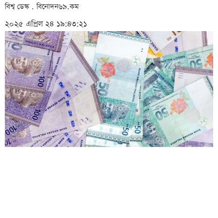
বিশ্ব ডেস্ক . বিনোদন৬৯.কম
২০২৫ এপ্রিল ২৪ ১৯:৪৩:২১