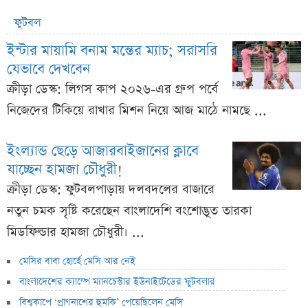
ফুটবল
ইন্টার মায়ামি বনাম মন্তের ম্যাচ; সরাসরি
যেভাবে দেখবেন
ক্রীড়া ডেস্ক: লিগস কাপ ২০২৬-এর গ্রুপ পর্বে
নিজেদের টিকিয়ে রাখার মিশন নিয়ে আজ মাঠে নামছে ...
ইংল্যান্ড ছেড়ে আজারবাইজানের ক্লাবে
যাচ্ছেন হামজা চৌধুরী!
ক্রীড়া ডেস্ক: ফুটবলপাড়ায় দলবদলের বাজারে
নতুন চমক সৃষ্টি করেছেন বাংলাদেশি বংশোদ্ভূত তারকা
মিডফিল্ডার হামজা চৌধুরী। ...
মেসির বাবা হোর্হে মেসি আর নেই
বাংলাদেশের ক্যাম্পে ম্যানচেস্টার ইউনাইটেডের ফুটবলার
বিশ্বকাপে ‘প্রাণনাশের হুমকি’ পেয়েছিলেন মেসি