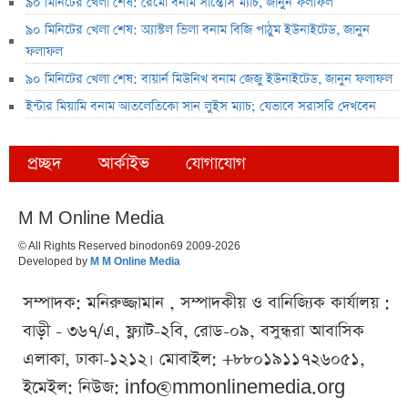
৯০ মিনিটের খেলা শেষ: রেমো বনাম সান্তোস ম্যাচ, জানুন ফলাফল
৯০ মিনিটের খেলা শেষ: অ্যাস্টল ভিলা বনাম বিজি পাঠুম ইউনাইটেড, জানুন
ফলাফল
৯০ মিনিটের খেলা শেষ: বায়ার্ন মিউনিখ বনাম জেজু ইউনাইটেড, জানুন ফলাফল
ইন্টার মিয়ামি বনাম আতলেতিকো সান লুইস ম্যাচ; যেভাবে সরাসরি দেখবেন
প্রচ্ছদ
আর্কাইভ
যোগাযোগ
M M Online Media
© All Rights Reserved binodon69 2009-2026
Developed by
M M Online Media
সম্পাদক: মনিরুজ্জামান , সম্পাদকীয় ও বানিজ্যিক কার্যালয় :
বাড়ী - ৩৬৭/এ, ফ্ল্যাট-২বি, রোড-০৯, বসুন্ধরা আবাসিক
এলাকা, ঢাকা-১২১২। মোবাইল: +৮৮০১৯১১৭২৬০৫১,
ইমেইল: নিউজ:
info@mmonlinemedia.org