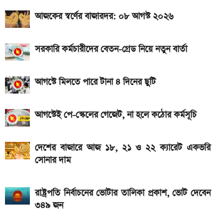
দেশে আজ একভরি ২১ ক্যারেট স্বর্ণের দাম
আজকের স্বর্ণের বাজারদর: ০৮ আগস্ট ২০২৬
২০২৬ সালের প্রথম পূর্ণগ্রাস সূর্যগ্রহণ কবে, কোথা থেকে দেখা
যাবে
সরকারি কর্মচারীদের বেতন-গ্রেড নিয়ে নতুন বার্তা
আগস্টে মিলতে পারে টানা ৪ দিনের ছুটি
আগস্টেই পে-স্কেলের গেজেট, না হলে কঠোর কর্মসূচি
দেশের বাজারে আজ ১৮, ২১ ও ২২ ক্যারেট একভরি
সোনার দাম
রাষ্ট্রপতি নির্বাচনের ভোটার তালিকা প্রকাশ, ভোট দেবেন
৩৪৯ জন