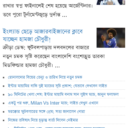
রাখার স্বপ্ন ফাইনালেই শেষ হয়েছে আর্জেন্টিনার।
তবে পুরো টুর্নামেন্টজুড়ে দুর্দান্ত ...
ইংল্যান্ড ছেড়ে আজারবাইজানের ক্লাবে
যাচ্ছেন হামজা চৌধুরী!
ক্রীড়া ডেস্ক: ফুটবলপাড়ায় দলবদলের বাজারে
নতুন চমক সৃষ্টি করেছেন বাংলাদেশি বংশোদ্ভূত তারকা
মিডফিল্ডার হামজা চৌধুরী। ...
রোনালদোর বিয়ের ভেন্যু ও তারিখ নিয়ে নতুন চমক
ইন্টার মায়ামির বাকি দুই ম্যাচের সূচি প্রকাশ; যেভাবে দেখবেন লাইভ
৯০ মিনিটের খেলা শেষ: ইন্টার মায়ামি বনাম সান লুইস ম্যাচ, জানুন ফলাফল
একটু পর শুরু, Milan Vs Inter ম্যাচ; লাইভ দেখুন এখানে
মরক্কোর ফুটবলারের সঙ্গে প্রেম; সত্য জানালেন নোরা
নিজের ভবিষ্যৎ নিয়ে চূড়ান্ত বার্তা দিলেন নেইমার