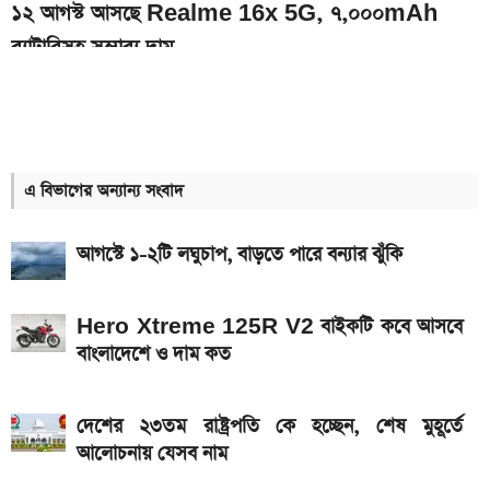
১২ আগস্ট আসছে Realme 16x 5G, ৭,০০০mAh
ব্যাটারিসহ সম্ভাব্য দাম
৭০৫০mAh ব্যাটারি ও ১২০Hz কার্ভড ডিসপ্লেতে ভিভো S2
লঞ্চ
সরকারি কর্মচারীদের বেতন-গ্রেড নিয়ে নতুন বার্তা
এ বিভাগের অন্যান্য সংবাদ
আজকের স্বর্ণের বাজারদর: ০৭ আগস্ট ২০২৬
আগস্টে ১-২টি লঘুচাপ, বাড়তে পারে বন্যার ঝুঁকি
এসএসসি ও সমমানের ফল কবে জানাল শিক্ষা বোর্ড
নতুন পে-স্কেল কার্যকর হলে যেভাবে বকেয়া বেতন পাবেন
Hero Xtreme 125R V2 বাইকটি কবে আসবে
সরকারি চাকরিজীবীরা
বাংলাদেশে ও দাম কত
দেশের বাজারে আজ ১৮, ২১ ও ২২ ক্যারেট একভরি সোনার
দাম
দেশের ২৩তম রাষ্ট্রপতি কে হচ্ছেন, শেষ মুহূর্তে
আলোচনায় যেসব নাম
এসএসসি ফল প্রকাশের চূড়ান্ত তারিখ ঘোষণা