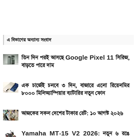
Bajaj Pulsar N160 S ও N160 SS লঞ্চ, থাকছে ৪-
ভালভ ইঞ্জিন ও TFT ডিসপ্লে
Xiaomi launches Redmi 17, থাকছে
৭,৫০০mAh ব্যাটারি ও ১২০Hz ডিসপ্লে
এ বিভাগের অন্যান্য সংবাদ
৭৫০০mAh ব্যাটারি নিয়ে বাজারে এলো Redmi 17 5G
ও 4G
তিন দিন পরই আসছে Google Pixel 11 সিরিজ,
বাড়তে পারে দাম
iQOO Z11-এ থাকছে ৬.৮৩ ইঞ্চির কার্ভড AMOLED
ডিসপ্লে, থাকছে সরু ফ্রেম
এক চার্জেই চলবে ৩ দিন, বাজারে এলো রিয়েলমির
Bajaj Pulsar N160 S: দাম, ইঞ্জিন, ফিচার ও
৮০০০ মিলিঅ্যাম্পিয়ার ব্যাটারির নতুন ফোন
স্পেসিফিকেশন
Yamaha MT-15 V2 2026: নতুন ৬ রঙে আরও
আজকের সকল দেশের টাকার রেট: ১০ আগস্ট ২০২৬
আকর্ষণীয় স্পোর্টস বাইক
আজকের সকল দেশের টাকার রেট: ০৯ আগস্ট ২০২৬
Yamaha MT-15 V2 2026: নতুন ৬ রঙে