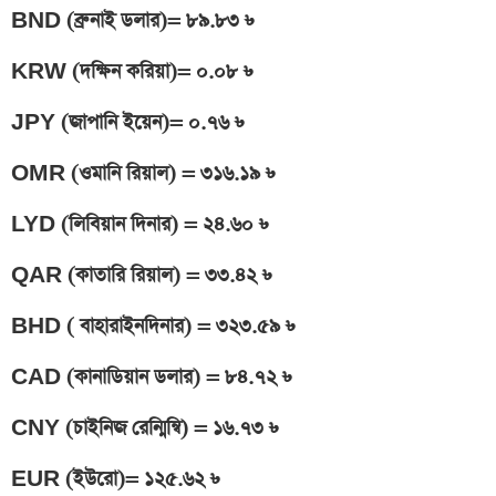
BND (ব্রুনাই ডলার)= ৮৯.৮৩ ৳
KRW (দক্ষিন করিয়া)= ০.০৮ ৳
JPY (জাপানি ইয়েন)= ০.৭৬ ৳
OMR (ওমানি রিয়াল) = ৩১৬.১৯ ৳
LYD (লিবিয়ান দিনার) = ২৪.৬০ ৳
QAR (কাতারি রিয়াল) = ৩৩.৪২ ৳
BHD ( বাহারাইনদিনার) = ৩২৩.৫৯ ৳
CAD (কানাডিয়ান ডলার) = ৮৪.৭২ ৳
CNY (চাইনিজ রেন্মিন্বি) = ১৬.৭৩ ৳
EUR (ইউরো)= ১২৫.৬২ ৳