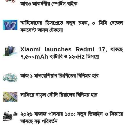
আরও আকর্ষণীয় স্পোর্টস বাইক
২ লাখ টাকার মধ্যে বাংলাদেশে ৫টি ১২৫ সিসির বাইক,
মাইলেজ ও দাম
স্মার্টফোনের ডিসপ্লেতে নতুন চমক, ০ মিমি বেজেল
রাষ্ট্রপতি নির্বাচনে দুই মনোনয়নপত্র নিল বিএনপি
কনসেপ্ট আনল টেকনো
Xiaomi launches Redmi 17, থাকছে
৭,৫০০mAh ব্যাটারি ও ১২০Hz ডিসপ্লে
আজ ১ মালয়েশিয়ান রিংগিতের বিনিময় হার
লাফিয়ে বাড়ল সৌদি রিয়ালের বিনিময় হার
২০২৬ বাজাজ পালসার ১৫০: নতুন ডিজাইন ও ফিচারে
আসছে বড় পরিবর্তন