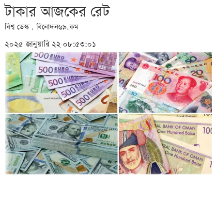
টাকার আজকের রেট
বিশ্ব ডেস্ক . বিনোদন৬৯.কম
২০২৫ জানুয়ারি ২২ ০৮:৫৩:০১