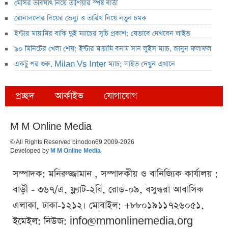
মেসির ভবিষ্যৎ নিয়ে তাপিয়ার স্পষ্ট বার্তা
রোনালদোর বিয়ের ভেন্যু ও তারিখ নিয়ে নতুন চমক
ইন্টার মায়ামির বাকি দুই ম্যাচের সূচি প্রকাশ; যেভাবে দেখবেন লাইভ
৯০ মিনিটের খেলা শেষ: ইন্টার মায়ামি বনাম সান লুইস ম্যাচ, জানুন ফলাফল
একটু পর শুরু, Milan Vs Inter ম্যাচ; লাইভ দেখুন এখানে
প্রচ্ছদ
আর্কাইভ
যোগাযোগ
M M Online Media
© All Rights Reserved binodon69 2009-2026
Developed by
M M Online Media
সম্পাদক: মনিরুজ্জামান , সম্পাদকীয় ও বানিজ্যিক কার্যালয় :
বাড়ী - ৩৬৭/এ, ফ্ল্যাট-২বি, রোড-০৯, বসুন্ধরা আবাসিক
এলাকা, ঢাকা-১২১২। মোবাইল: +৮৮০১৯১১৭২৬০৫১,
ইমেইল: নিউজ:
info@mmonlinemedia.org