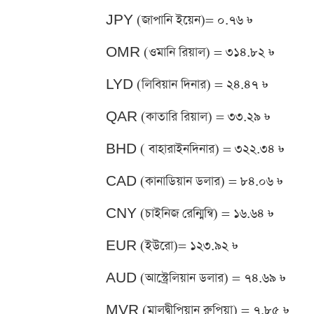
JPY (জাপানি ইয়েন)= ০.৭৬ ৳
OMR (ওমানি রিয়াল) = ৩১৪.৮২ ৳
LYD (লিবিয়ান দিনার) = ২৪.৪৭ ৳
QAR (কাতারি রিয়াল) = ৩৩.২৯ ৳
BHD ( বাহারাইনদিনার) = ৩২২.৩৪ ৳
CAD (কানাডিয়ান ডলার) = ৮৪.০৬ ৳
CNY (চাইনিজ রেন্মিন্বি) = ১৬.৬৪ ৳
EUR (ইউরো)= ১২৩.৯২ ৳
AUD (আস্ট্রেলিয়ান ডলার) = ৭৪.৬৯ ৳
MVR (মালদ্বীপিয়ান রুপিয়া) = ৭.৮৫ ৳