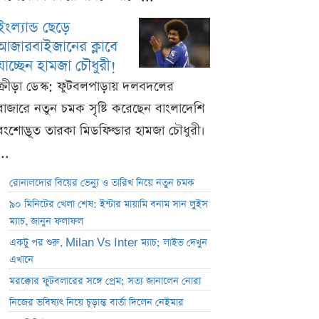
ইংল্যান্ড ছেড়ে
আজারবাইজানের ক্লাবে
যাচ্ছেন হামজা চৌধুরী!
ক্রীড়া ডেস্ক: ফুটবলপাড়ায় দলবদলের
বাজারে নতুন চমক সৃষ্টি করেছেন বাংলাদেশি
বংশোদ্ভূত তারকা মিডফিল্ডার হামজা চৌধুরী।
...
রোনালদোর বিয়ের ভেন্যু ও তারিখ নিয়ে নতুন চমক
৯০ মিনিটের খেলা শেষ: ইন্টার মায়ামি বনাম সান লুইস
ম্যাচ, জানুন ফলাফল
একটু পর শুরু, Milan Vs Inter ম্যাচ; লাইভ দেখুন
এখানে
মরক্কোর ফুটবলারের সঙ্গে প্রেম; সত্য জানালেন নোরা
নিজের ভবিষ্যৎ নিয়ে চূড়ান্ত বার্তা দিলেন নেইমার