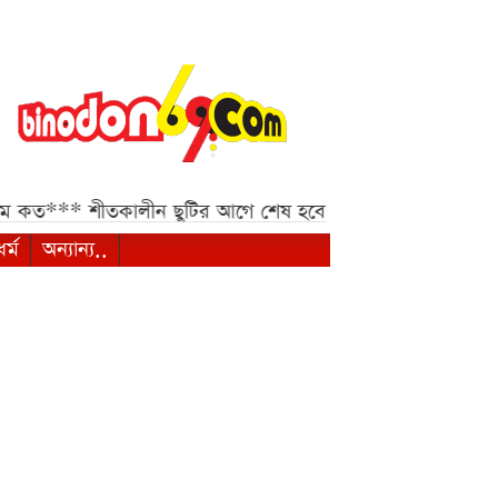
তকালীন ছুটির আগে শেষ হবে জুনিয়র বৃত্তি পরীক্ষা***
পশ্চিমবঙ্গ
ধর্ম
অন্যান্য..