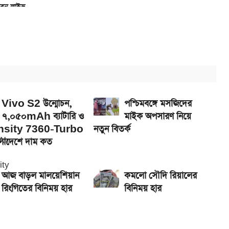
খবেন লাইভ
5G, দাম কত?
এখানে
ানে
Vivo S2 উন্মোচন,
পশ্চিমবঙ্গে মসজিদের
৭,০৫০mAh ব্যাটারি ও
মাইক অপসারণ নিয়ে
sity 7360-Turbo
নতুন বিতর্ক
ংলাদেশে দাম কত
আজ বাড়ল মালয়েশিয়ান
কমলো সৌদি রিয়ালের
রিংগিতের বিনিময় হার
বিনিময় হার