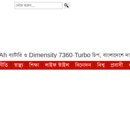
খোঁজ
করুন...
ও Dimensity 7360-Turbo চিপ, বাংলাদেশে দাম কত***
শী
নীতি
স্বাস্থ্য
শিক্ষা
লাইফ স্টাইল
বিনোদন
বিশ্ব
প্রবাসী