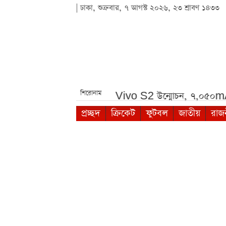
| ঢাকা, শুক্রবার, ৭ আগস্ট ২০২৬, ২৩ শ্রাবণ ১৪৩৩
শিরোনাম
থেকে দেখা যাবে***
Vivo S2 উন্মোচন, ৭,০৫০mAh ব্যাটারি 
প্রচ্ছদ
ক্রিকেট
ফুটবল
জাতীয়
রাজ