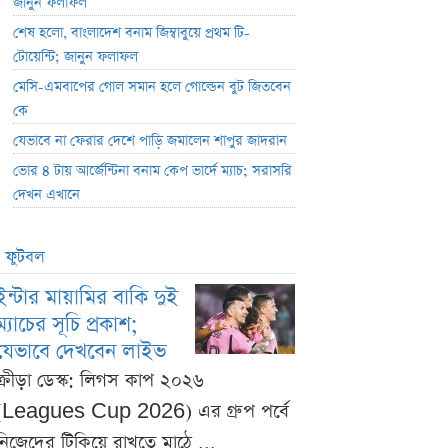
জানুন ফলাফল
শেষ হলো, বাংলাদেশ বনাম জিম্বাবুয়ে প্রথম টি-
টোয়েন্টি; জানুন ফলাফল
মেসি-এমবাপের গোল সমান হলে গোল্ডেন বুট জিতবেন
কে
যেভাবে না ফেরার দেশে পাড়ি জমালেন শাপুর জাদরান
ভোর ৪ টায় আর্জেন্টিনা বনাম কেপ ভার্দে ম্যাচ; সরাসরি
দেখন এখানে
ফুটবল
ইন্টার মায়ামির বাকি দুই
ম্যাচের সূচি প্রকাশ;
যেভাবে দেখবেন লাইভ
ক্রীড়া ডেস্ক: লিগস কাপ ২০২৬
(Leagues Cup 2026) এর গ্রুপ পর্বে
নিজেদের টিকিয়ে রাখতে মাঠে ...