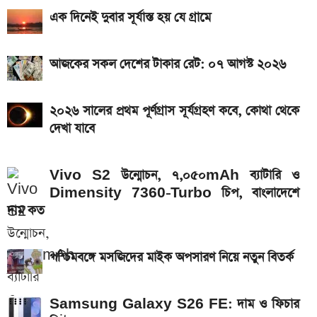
দাম কত?
এক দিনেই দুবার সূর্যাস্ত হয় যে গ্রামে
আজকের স্বর্ণের বাজারদর: ০৬ আগস্ট ২০২৬
একটু পর শুরু, Milan Vs Inter ম্যাচ; লাইভ দেখুন এখানে
আজকের সকল দেশের টাকার রেট: ০৭ আগস্ট ২০২৬
এসএসসি ও সমমানের ফল কবে জানাল শিক্ষা বোর্ড
২০২৬ সালের প্রথম পূর্ণগ্রাস সূর্যগ্রহণ কবে, কোথা থেকে
একটু পর শুরু, চেলসি ও জুভেন্টাস ম্যাচ; লাইভ দেখুন এখানে
দেখা যাবে
আসছে টানা ৫ দিনের বৃষ্টি!
নতুন পে-স্কেল কার্যকর হলে যেভাবে বকেয়া বেতন পাবেন
Vivo S2 উন্মোচন, ৭,০৫০mAh ব্যাটারি ও
Dimensity 7360-Turbo চিপ, বাংলাদেশে
সরকারি চাকরিজীবীরা
দাম কত
আজ ৪ ঘণ্টা বিদ্যুৎ থাকবে না যেসব এলাকায়, আগেই জেনে নিন
পশ্চিমবঙ্গে মসজিদের মাইক অপসারণ নিয়ে নতুন বিতর্ক
Samsung Galaxy S26 FE: দাম ও ফিচার