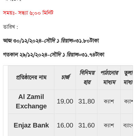
সময়ঃ- সন্ধ্যা ৬;০০ মিনিট
তারিখ :
আজ ৩০/১২/২০২৪-
সৌদি ১ রিয়াল
=
৩১.৮০
টাকা
গতকাল ২৯/১২
/২০২৪
-
সৌদি ১ রিয়াল
=
৩১.৭৪
টাকা
বিনিময়
পাঠানোর
তুলার
প্রতিষ্ঠানের নাম
চার্জ
হার
মাধ্যম
মাধ্যম
Al Zamil
19.00
31.80
ক্যাশ
ক্যাশ
Exchange
Enjaz Bank
16.00
31.60
ক্যাশ
ব্যাংক