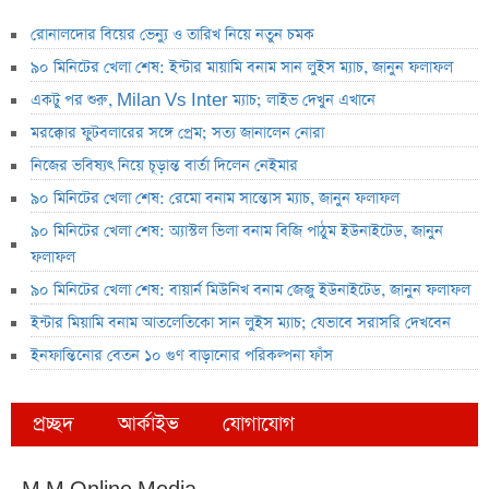
রোনালদোর বিয়ের ভেন্যু ও তারিখ নিয়ে নতুন চমক
৯০ মিনিটের খেলা শেষ: ইন্টার মায়ামি বনাম সান লুইস ম্যাচ, জানুন ফলাফল
একটু পর শুরু, Milan Vs Inter ম্যাচ; লাইভ দেখুন এখানে
মরক্কোর ফুটবলারের সঙ্গে প্রেম; সত্য জানালেন নোরা
নিজের ভবিষ্যৎ নিয়ে চূড়ান্ত বার্তা দিলেন নেইমার
৯০ মিনিটের খেলা শেষ: রেমো বনাম সান্তোস ম্যাচ, জানুন ফলাফল
৯০ মিনিটের খেলা শেষ: অ্যাস্টল ভিলা বনাম বিজি পাঠুম ইউনাইটেড, জানুন
ফলাফল
৯০ মিনিটের খেলা শেষ: বায়ার্ন মিউনিখ বনাম জেজু ইউনাইটেড, জানুন ফলাফল
ইন্টার মিয়ামি বনাম আতলেতিকো সান লুইস ম্যাচ; যেভাবে সরাসরি দেখবেন
ইনফান্তিনোর বেতন ১০ গুণ বাড়ানোর পরিকল্পনা ফাঁস
প্রচ্ছদ
আর্কাইভ
যোগাযোগ