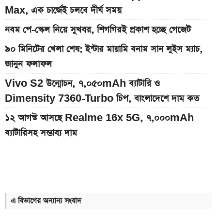
Max, এক চার্জেই চলবে দীর্ঘ সময়
নবম পে-স্কেল নিয়ে সুখবর, শিগগিরই প্রকাশ হচ্ছে গেজেট
৯০ মিনিটের খেলা শেষ: ইন্টার মায়ামি বনাম সান লুইস ম্যাচ,
জানুন ফলাফল
Vivo S2 উন্মোচন, ৭,০৫০mAh ব্যাটারি ও
Dimensity 7360-Turbo চিপ, বাংলাদেশে দাম কত
১২ আগস্ট আসছে Realme 16x 5G, ৭,০০০mAh
ব্যাটারিসহ সম্ভাব্য দাম
ইন্টার মায়ামির বাকি দুই ম্যাচের সূচি প্রকাশ; যেভাবে দেখবেন
লাইভ
দেশের বাজারে আজকের স্বর্ণের দাম, প্রতি ভরি কত
এ বিভাগের অন্যান্য সংবাদ
৮০০০ mAh ব্যাটারি সহ আসছে Redmi Note 17 5G,