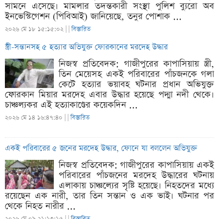
সামনে এসেছে। মামলার তদন্তকারী সংস্থা পুলিশ ব্যুরো অব
ইনভেস্টিগেশন (পিবিআই) জানিয়েছে, তনুর পোশাক ...
২০২৬ মে ১৮ ১৫:১৫:০২ |
|
বিস্তারিত
স্ত্রী-সন্তানসহ ৫ হত্যার অভিযুক্ত ফোরকানের মরদেহ উদ্ধার
নিজস্ব প্রতিবেদক: গাজীপুরের কাপাসিয়ায় স্ত্রী,
তিন মেয়েসহ একই পরিবারের পাঁচজনকে গলা
কেটে হত্যার ভয়াবহ ঘটনার প্রধান অভিযুক্ত
ফোরকান মিয়ার মরদেহ এবার উদ্ধার হয়েছে পদ্মা নদী থেকে।
চাঞ্চল্যকর এই হত্যাকাণ্ডের কয়েকদিন ...
২০২৬ মে ১৪ ১৬:৪৭:৪০ |
|
বিস্তারিত
একই পরিবারের ৫ জনের মরদেহ উদ্ধার, ফোনে যা বললেন অভিযুক্ত
নিজস্ব প্রতিবেদক: গাজীপুরের কাপাসিয়ায় একই
পরিবারের পাঁচজনের মরদেহ উদ্ধারের ঘটনায়
এলাকায় চাঞ্চল্যের সৃষ্টি হয়েছে। নিহতদের মধ্যে
রয়েছেন এক নারী, তার তিন সন্তান ও এক ভাই। ঘটনার পর
থেকে নিহত নারীর ...
২০২৬ মে ০৯ ২১:১৩:১৫ |
|
বিস্তারিত