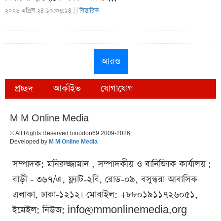
২০২৬ এপ্রিল ২৪ ১০:৩৬:১৪ |
|
বিস্তারিত
আরও
প্রচ্ছদ
আর্কাইভ
যোগাযোগ
M M Online Media
© All Rights Reserved binodon69 2009-2026
Developed by
M M Online Media
সম্পাদক: মনিরুজ্জামান , সম্পাদকীয় ও বানিজ্যিক কার্যালয় :
বাড়ী - ৩৬৭/এ, ফ্ল্যাট-২বি, রোড-০৯, বসুন্ধরা আবাসিক
এলাকা, ঢাকা-১২১২। মোবাইল: +৮৮০১৯১১৭২৬০৫১,
ইমেইল: নিউজ:
info@mmonlinemedia.org