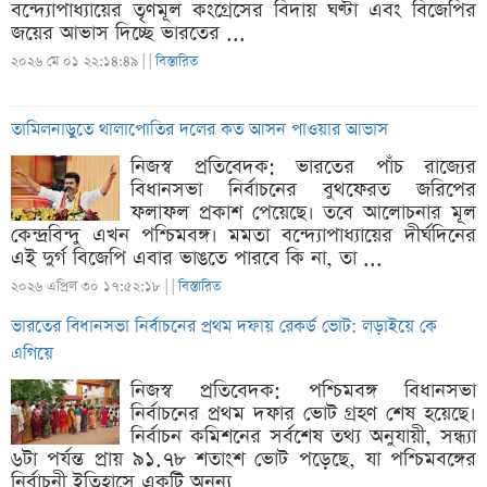
বন্দ্যোপাধ্যায়ের তৃণমূল কংগ্রেসের বিদায় ঘণ্টা এবং বিজেপির
জয়ের আভাস দিচ্ছে ভারতের ...
২০২৬ মে ০১ ২২:১৪:৪৯ |
|
বিস্তারিত
তামিলনাড়ুতে থালাপোতির দলের কত আসন পাওয়ার আভাস
নিজস্ব প্রতিবেদক: ভারতের পাঁচ রাজ্যের
বিধানসভা নির্বাচনের বুথফেরত জরিপের
ফলাফল প্রকাশ পেয়েছে। তবে আলোচনার মূল
কেন্দ্রবিন্দু এখন পশ্চিমবঙ্গ। মমতা বন্দ্যোপাধ্যায়ের দীর্ঘদিনের
এই দুর্গ বিজেপি এবার ভাঙতে পারবে কি না, তা ...
২০২৬ এপ্রিল ৩০ ১৭:৫২:১৮ |
|
বিস্তারিত
ভারতের বিধানসভা নির্বাচনের প্রথম দফায় রেকর্ড ভোট: লড়াইয়ে কে
এগিয়ে
নিজস্ব প্রতিবেদক: পশ্চিমবঙ্গ বিধানসভা
নির্বাচনের প্রথম দফার ভোট গ্রহণ শেষ হয়েছে।
নির্বাচন কমিশনের সর্বশেষ তথ্য অনুযায়ী, সন্ধ্যা
৬টা পর্যন্ত প্রায় ৯১.৭৮ শতাংশ ভোট পড়েছে, যা পশ্চিমবঙ্গের
নির্বাচনী ইতিহাসে একটি অনন্য ...