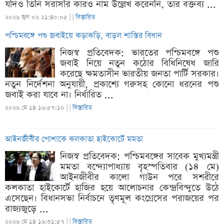
যদিও তিনি সরাসরি কারও নাম উল্লেখ করেননি, তার বক্তব্য ...
২০২৬ জুন ০২ ২১:৪০:০৫ |
|
বিস্তারিত
পশ্চিমবঙ্গে পশু জবাইয়ে কড়াকড়ি, বাড়ল শাস্তির বিধান
নিজস্ব প্রতিবেদক: ভারতের পশ্চিমবঙ্গে পশু
জবাই নিয়ে নতুন কঠোর বিধিনিষেধ জারি
করেছে ক্ষমতাসীন ভারতীয় জনতা পার্টি সরকার।
নতুন নির্দেশনা অনুযায়ী, প্রকাশ্যে গরুসহ কোনো ধরনের পশু
জবাই করা যাবে না। নির্ধারিত ...
২০২৬ মে ১৪ ১৬:৫৭:১০ |
|
বিস্তারিত
আইনজীবীর পোশাকে কলকাতা হাইকোর্টে মমতা
নিজস্ব প্রতিবেদক: পশ্চিমবঙ্গের সাবেক মুখ্যমন্ত্রী
মমতা বন্দ্যোপাধ্যায় বৃহস্পতিবার (১৪ মে)
আইনজীবীর কালো গাউন পরে সশরীরে
কলকাতা হাইকোর্টে হাজির হয়ে আলোচনার কেন্দ্রবিন্দুতে উঠে
এসেছেন। বিধানসভা নির্বাচনে তৃণমূল কংগ্রেসের পরাজয়ের পর
রাজ্যজুড়ে ...
২০২৬ মে ১৪ ১৬:৩১:৫৭ |
|
বিস্তারিত