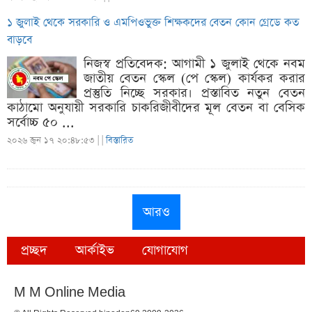
১ জুলাই থেকে সরকারি ও এমপিওভুক্ত শিক্ষকদের বেতন কোন গ্রেডে কত
বাড়বে
নিজস্ব প্রতিবেদক: আগামী ১ জুলাই থেকে নবম
জাতীয় বেতন স্কেল (পে স্কেল) কার্যকর করার
প্রস্তুতি নিচ্ছে সরকার। প্রস্তাবিত নতুন বেতন
কাঠামো অনুযায়ী সরকারি চাকরিজীবীদের মূল বেতন বা বেসিক
সর্বোচ্চ ৫০ ...
২০২৬ জুন ১৭ ২০:৪৮:৫৩ |
|
বিস্তারিত
আরও
প্রচ্ছদ
আর্কাইভ
যোগাযোগ
M M Online Media