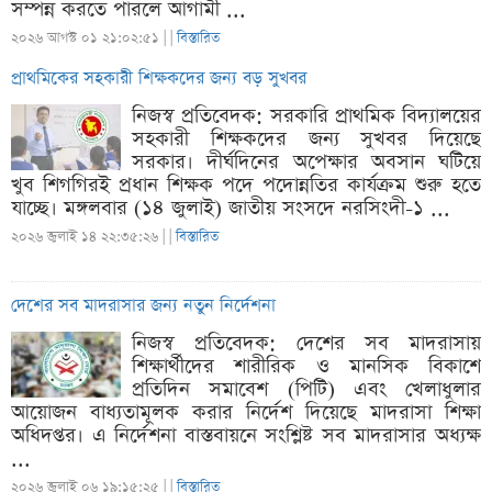
সম্পন্ন করতে পারলে আগামী ...
২০২৬ আগস্ট ০১ ২১:০২:৫১ |
|
বিস্তারিত
প্রাথমিকের সহকারী শিক্ষকদের জন্য বড় সুখবর
নিজস্ব প্রতিবেদক: সরকারি প্রাথমিক বিদ্যালয়ের
সহকারী শিক্ষকদের জন্য সুখবর দিয়েছে
সরকার। দীর্ঘদিনের অপেক্ষার অবসান ঘটিয়ে
খুব শিগগিরই প্রধান শিক্ষক পদে পদোন্নতির কার্যক্রম শুরু হতে
যাচ্ছে। মঙ্গলবার (১৪ জুলাই) জাতীয় সংসদে নরসিংদী-১ ...
২০২৬ জুলাই ১৪ ২২:৩৫:২৬ |
|
বিস্তারিত
দেশের সব মাদরাসার জন্য নতুন নির্দেশনা
নিজস্ব প্রতিবেদক: দেশের সব মাদরাসায়
শিক্ষার্থীদের শারীরিক ও মানসিক বিকাশে
প্রতিদিন সমাবেশ (পিটি) এবং খেলাধুলার
আয়োজন বাধ্যতামূলক করার নির্দেশ দিয়েছে মাদরাসা শিক্ষা
অধিদপ্তর। এ নির্দেশনা বাস্তবায়নে সংশ্লিষ্ট সব মাদরাসার অধ্যক্ষ
...
২০২৬ জুলাই ০৬ ১৯:১৫:২৫ |
|
বিস্তারিত