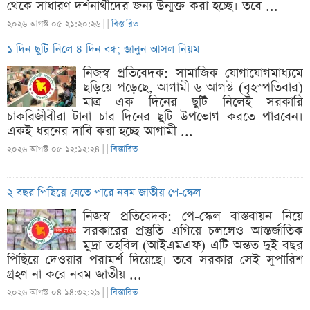
থেকে সাধারণ দর্শনার্থীদের জন্য উন্মুক্ত করা হচ্ছে। তবে ...
২০২৬ আগস্ট ০৫ ২১:২০:২৬ |
|
বিস্তারিত
১ দিন ছুটি নিলে ৪ দিন বন্ধ; জানুন আসল নিয়ম
নিজস্ব প্রতিবেদক: সামাজিক যোগাযোগমাধ্যমে
ছড়িয়ে পড়েছে, আগামী ৬ আগস্ট (বৃহস্পতিবার)
মাত্র এক দিনের ছুটি নিলেই সরকারি
চাকরিজীবীরা টানা চার দিনের ছুটি উপভোগ করতে পারবেন।
একই ধরনের দাবি করা হচ্ছে আগামী ...
২০২৬ আগস্ট ০৫ ১২:১২:২৪ |
|
বিস্তারিত
২ বছর পিছিয়ে যেতে পারে নবম জাতীয় পে-স্কেল
নিজস্ব প্রতিবেদক: পে-স্কেল বাস্তবায়ন নিয়ে
সরকারের প্রস্তুতি এগিয়ে চললেও আন্তর্জাতিক
মুদ্রা তহবিল (আইএমএফ) এটি অন্তত দুই বছর
পিছিয়ে দেওয়ার পরামর্শ দিয়েছে। তবে সরকার সেই সুপারিশ
গ্রহণ না করে নবম জাতীয় ...
২০২৬ আগস্ট ০৪ ১৪:৩২:২৯ |
|
বিস্তারিত