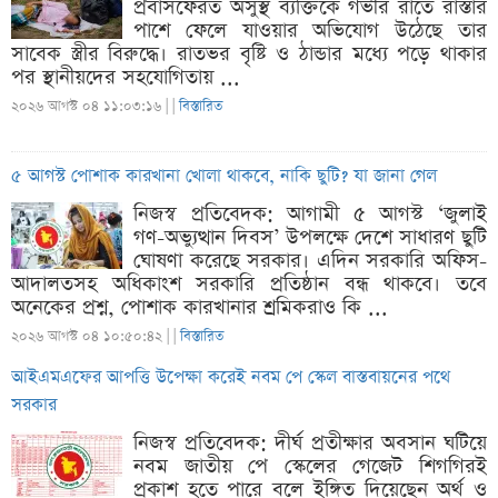
প্রবাসফেরত অসুস্থ ব্যক্তিকে গভীর রাতে রাস্তার
পাশে ফেলে যাওয়ার অভিযোগ উঠেছে তার
সাবেক স্ত্রীর বিরুদ্ধে। রাতভর বৃষ্টি ও ঠান্ডার মধ্যে পড়ে থাকার
পর স্থানীয়দের সহযোগিতায় ...
২০২৬ আগস্ট ০৪ ১১:০৩:১৬ |
|
বিস্তারিত
৫ আগস্ট পোশাক কারখানা খোলা থাকবে, নাকি ছুটি? যা জানা গেল
নিজস্ব প্রতিবেদক: আগামী ৫ আগস্ট ‘জুলাই
গণ-অভ্যুত্থান দিবস’ উপলক্ষে দেশে সাধারণ ছুটি
ঘোষণা করেছে সরকার। এদিন সরকারি অফিস-
আদালতসহ অধিকাংশ সরকারি প্রতিষ্ঠান বন্ধ থাকবে। তবে
অনেকের প্রশ্ন, পোশাক কারখানার শ্রমিকরাও কি ...
২০২৬ আগস্ট ০৪ ১০:৫০:৪২ |
|
বিস্তারিত
আইএমএফের আপত্তি উপেক্ষা করেই নবম পে স্কেল বাস্তবায়নের পথে
সরকার
নিজস্ব প্রতিবেদক: দীর্ঘ প্রতীক্ষার অবসান ঘটিয়ে
নবম জাতীয় পে স্কেলের গেজেট শিগগিরই
প্রকাশ হতে পারে বলে ইঙ্গিত দিয়েছেন অর্থ ও