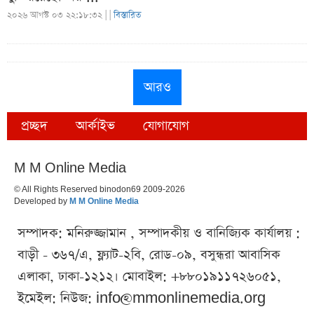
২০২৬ আগস্ট ০৩ ২২:১৮:৩২ |
|
বিস্তারিত
আরও
প্রচ্ছদ
আর্কাইভ
যোগাযোগ
M M Online Media
© All Rights Reserved binodon69 2009-2026
Developed by
M M Online Media
সম্পাদক: মনিরুজ্জামান , সম্পাদকীয় ও বানিজ্যিক কার্যালয় :
বাড়ী - ৩৬৭/এ, ফ্ল্যাট-২বি, রোড-০৯, বসুন্ধরা আবাসিক
এলাকা, ঢাকা-১২১২। মোবাইল: +৮৮০১৯১১৭২৬০৫১,
ইমেইল: নিউজ:
info@mmonlinemedia.org