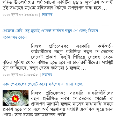
গঠিত উচ্চপর্যায়ের পর্যালোচনা কমিটির চূড়ান্ত সুপারিশ আগামী
দুই সপ্তাহের মধ্যেই মন্ত্রিসভার বৈঠকে উপস্থাপন করা হতে ...
২০২৬ জুলাই ০৭ ১৭:৫১:২৩ |
|
বিস্তারিত
গেজেটে দেরি, তবু জুলাই থেকেই কার্যকর নতুন পে-স্কেল; মিলবে
বকেয়াসহ বেতন
নিজস্ব প্রতিবেদক: সরকারি কর্মকর্তা-
কর্মচারীদের বহুল প্রতীক্ষিত নতুন পে-স্কেলের
গেজেট প্রকাশ কিছুটা পিছিয়ে গেলেও বেতন
বৃদ্ধির সুবিধা থেকে বঞ্চিত হতে হবে না চাকরিজীবীদের। সংশ্লিষ্ট
সূত্র জানিয়েছে, নতুন বেতন কাঠামো ১ জুলাই ...
২০২৬ জুলাই ০৬ ১২:০০:১০ |
|
বিস্তারিত
নবম পে-স্কেলের গেজেট কবে? সর্বশেষ যা জানা যাচ্ছে
নিজস্ব প্রতিবেদক: সরকারি চাকরিজীবীদের
বহুল প্রতীক্ষিত নবম পে-স্কেলের গেজেট বা
প্রজ্ঞাপন আগামী জুলাই মাসের মাঝামাঝি সময়ে
প্রকাশ হতে পারে বলে অর্থ মন্ত্রণালয়-সংশ্লিষ্ট একাধিক সূত্রে জানা
গেছে। তবে চূড়ান্ত অনুমোদনের পরই ...