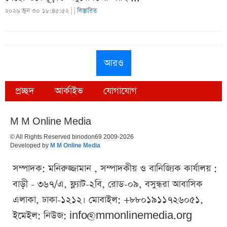
২০২৬ জুন ৩০ ১৮:৪৫:৫২ |
|
বিস্তারিত
আরও
প্রচ্ছদ
আর্কাইভ
যোগাযোগ
M M Online Media
© All Rights Reserved binodon69 2009-2026
Developed by
M M Online Media
সম্পাদক: মনিরুজ্জামান , সম্পাদকীয় ও বানিজ্যিক কার্যালয় :
বাড়ী - ৩৬৭/এ, ফ্ল্যাট-২বি, রোড-০৯, বসুন্ধরা আবাসিক
এলাকা, ঢাকা-১২১২। মোবাইল: +৮৮০১৯১১৭২৬০৫১,
ইমেইল: নিউজ:
info@mmonlinemedia.org