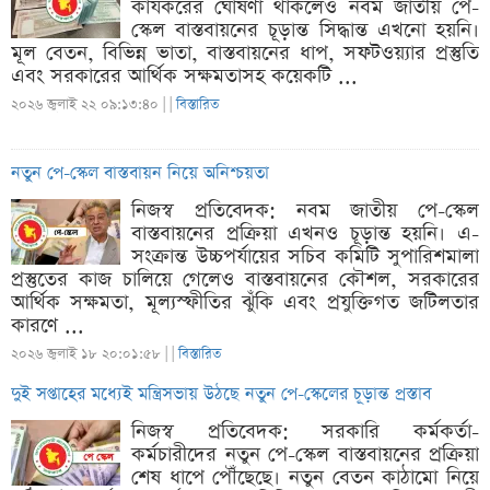
কার্যকরের ঘোষণা থাকলেও নবম জাতীয় পে-
স্কেল বাস্তবায়নের চূড়ান্ত সিদ্ধান্ত এখনো হয়নি।
মূল বেতন, বিভিন্ন ভাতা, বাস্তবায়নের ধাপ, সফটওয়্যার প্রস্তুতি
এবং সরকারের আর্থিক সক্ষমতাসহ কয়েকটি ...
২০২৬ জুলাই ২২ ০৯:১৩:৪০ |
|
বিস্তারিত
নতুন পে-স্কেল বাস্তবায়ন নিয়ে অনিশ্চয়তা
নিজস্ব প্রতিবেদক: নবম জাতীয় পে-স্কেল
বাস্তবায়নের প্রক্রিয়া এখনও চূড়ান্ত হয়নি। এ-
সংক্রান্ত উচ্চপর্যায়ের সচিব কমিটি সুপারিশমালা
প্রস্তুতের কাজ চালিয়ে গেলেও বাস্তবায়নের কৌশল, সরকারের
আর্থিক সক্ষমতা, মূল্যস্ফীতির ঝুঁকি এবং প্রযুক্তিগত জটিলতার
কারণে ...
২০২৬ জুলাই ১৮ ২০:০১:৫৮ |
|
বিস্তারিত
দুই সপ্তাহের মধ্যেই মন্ত্রিসভায় উঠছে নতুন পে-স্কেলের চূড়ান্ত প্রস্তাব
নিজস্ব প্রতিবেদক: সরকারি কর্মকর্তা-
কর্মচারীদের নতুন পে-স্কেল বাস্তবায়নের প্রক্রিয়া
শেষ ধাপে পৌঁছেছে। নতুন বেতন কাঠামো নিয়ে