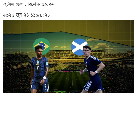
ফুটবল ডেস্ক . বিনোদন৬৯.কম
২০২৬ জুন ২৪ ১১:৫৮:২৮