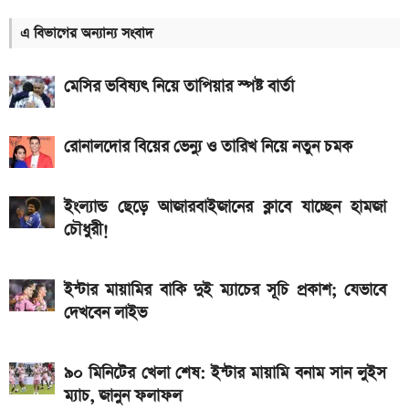
সরকারি কর্মচারীদের বেতন-গ্রেড নিয়ে নতুন বার্তা
এ বিভাগের অন্যান্য সংবাদ
আজকের স্বর্ণের বাজারদর: ০৭ আগস্ট ২০২৬
মেসির ভবিষ্যৎ নিয়ে তাপিয়ার স্পষ্ট বার্তা
এসএসসি ও সমমানের ফল কবে জানাল শিক্ষা বোর্ড
নতুন পে-স্কেল কার্যকর হলে যেভাবে বকেয়া বেতন পাবেন
রোনালদোর বিয়ের ভেন্যু ও তারিখ নিয়ে নতুন চমক
সরকারি চাকরিজীবীরা
দেশের বাজারে আজ ১৮, ২১ ও ২২ ক্যারেট একভরি সোনার
ইংল্যান্ড ছেড়ে আজারবাইজানের ক্লাবে যাচ্ছেন হামজা
দাম
চৌধুরী!
এসএসসি ফল প্রকাশের চূড়ান্ত তারিখ ঘোষণা
দেশে আজ একভরি ২১ ক্যারেট স্বর্ণের দাম
ইন্টার মায়ামির বাকি দুই ম্যাচের সূচি প্রকাশ; যেভাবে
দেখবেন লাইভ
২০২৬ সালের প্রথম পূর্ণগ্রাস সূর্যগ্রহণ কবে, কোথা থেকে দেখা
যাবে
৯০ মিনিটের খেলা শেষ: ইন্টার মায়ামি বনাম সান লুইস
ম্যাচ, জানুন ফলাফল