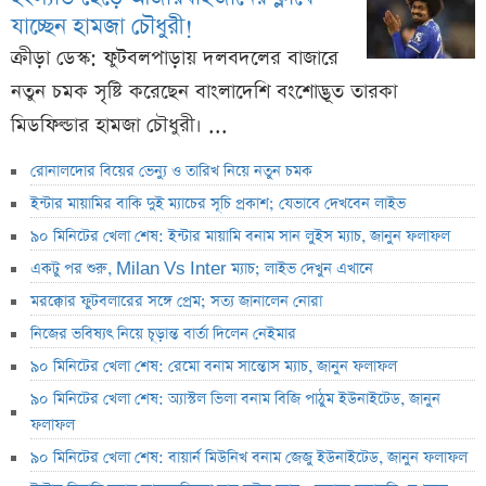
যাচ্ছেন হামজা চৌধুরী!
ক্রীড়া ডেস্ক: ফুটবলপাড়ায় দলবদলের বাজারে
নতুন চমক সৃষ্টি করেছেন বাংলাদেশি বংশোদ্ভূত তারকা
মিডফিল্ডার হামজা চৌধুরী। ...
রোনালদোর বিয়ের ভেন্যু ও তারিখ নিয়ে নতুন চমক
ইন্টার মায়ামির বাকি দুই ম্যাচের সূচি প্রকাশ; যেভাবে দেখবেন লাইভ
৯০ মিনিটের খেলা শেষ: ইন্টার মায়ামি বনাম সান লুইস ম্যাচ, জানুন ফলাফল
একটু পর শুরু, Milan Vs Inter ম্যাচ; লাইভ দেখুন এখানে
মরক্কোর ফুটবলারের সঙ্গে প্রেম; সত্য জানালেন নোরা
নিজের ভবিষ্যৎ নিয়ে চূড়ান্ত বার্তা দিলেন নেইমার
৯০ মিনিটের খেলা শেষ: রেমো বনাম সান্তোস ম্যাচ, জানুন ফলাফল
৯০ মিনিটের খেলা শেষ: অ্যাস্টল ভিলা বনাম বিজি পাঠুম ইউনাইটেড, জানুন
ফলাফল
৯০ মিনিটের খেলা শেষ: বায়ার্ন মিউনিখ বনাম জেজু ইউনাইটেড, জানুন ফলাফল