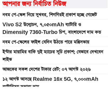
আপনার জন্য নির্বাচিত নিউজ
নবম পে-স্কেল নিয়ে সুখবর, শিগগিরই প্রকাশ হচ্ছে গেজেট
Vivo S2 উন্মোচন, ৭,০৫০mAh ব্যাটারি ও
Dimensity 7360-Turbo চিপ, বাংলাদেশে দাম কত
নবম পে-স্কেলের ফাইল যেদিন উঠতে পারে মন্ত্রিসভায়
ইন্টার মায়ামির বাকি দুই ম্যাচের সূচি প্রকাশ; যেভাবে দেখবেন
লাইভ
আজকের সকল দেশের টাকার রেট: ০৭ আগস্ট ২০২৬
১২ আগস্ট আসছে Realme 16x 5G, ৭,০০০mAh
ব্যাটারিসহ সম্ভাব্য দাম
৭০৫০mAh ব্যাটারি ও ১২০Hz কার্ভড ডিসপ্লেতে ভিভো S2
লঞ্চ