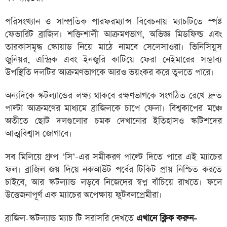
পরিসংখ্যান ও সাম্প্রতিক পারফরম্যান্স বিবেচনায় ম্যাচটিতে স্পষ্ট
ফেভারিট ব্রাজিল। শক্তিশালী আক্রমণভাগ, অভিজ্ঞ মিডফিল্ড এবং
তারকাসমৃদ্ধ স্কোয়াড নিয়ে মাঠে নামবে সেলেসাওরা। ভিনিসিয়ুস
জুনিয়র, এন্দ্রিক এবং ইনজুরি কাটিয়ে ফেরা নেইমারের সম্ভাব্য
উপস্থিতি দলটির আক্রমণভাগকে আরও ভয়ংকর করে তুলতে পারে।
অন্যদিকে স্কটল্যান্ডের লক্ষ্য থাকবে রক্ষণভাগকে সংগঠিত রেখে দ্রুত
পাল্টা আক্রমণের মাধ্যমে ব্রাজিলকে চাপে ফেলা। বিশ্বকাপের মঞ্চে
অতীতে ছোট দলগুলোর চমক দেখানোর ইতিহাসও স্কটিশদের
আত্মবিশ্বাস জোগাবে।
সব মিলিয়ে গ্রুপ ‘সি’-এর সমীকরণ পাল্টে দিতে পারে এই ম্যাচের
ফল। ব্রাজিল জয় দিয়ে নকআউট পর্বের টিকিট প্রায় নিশ্চিত করতে
চাইবে, আর স্কটল্যান্ড লড়বে নিজেদের স্বপ্ন বাঁচিয়ে রাখতে। ফলে
উত্তেজনাপূর্ণ এক ম্যাচের অপেক্ষায় ফুটবলপ্রেমীরা।
ব্রাজিল-স্কটল্যান্ড ম্যাচ টি সরাসরি দেখতে
এখানে ক্লিক করুন-