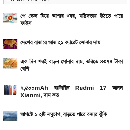
আগামী সপ্তাহেই সুখবর, বেতন-ইনক্রিমেট নিয়ে যা জানা গেল
পে স্কেল নিয়ে আশার খবর, মন্ত্রিসভায় উঠতে পারে
Hero Xtreme 125R V2 বাইকটি কবে আসবে
ফাইল
বাংলাদেশে ও দাম কত
আজকের স্বর্ণের বাজারদর: ০৭ আগস্ট ২০২৬
দেশের বাজারে আজ ২১ ক্যারেট সোনার দাম
দেশের বাজারে আজ ১৮, ২১ ও ২২ ক্যারেট একভরি সোনার
দাম
এক দিন পরই বাড়ল সোনার দাম, ভরিতে ৪৩৭৪ টাকা
বেশি
Bajaj Pulsar N160 S ও N160 SS লঞ্চ, থাকছে ৪-
ভালভ ইঞ্জিন ও TFT ডিসপ্লে
৭,৫০০mAh ব্যাটারির Redmi 17 আনল
iQOO Z11-এ থাকছে ৬.৮৩ ইঞ্চির কার্ভড AMOLED
Xiaomi, দাম কত
ডিসপ্লে, থাকছে সরু ফ্রেম
২০২৬ সালের প্রথম পূর্ণগ্রাস সূর্যগ্রহণ কবে, কোথা থেকে দেখা
আগস্টে ১-২টি লঘুচাপ, বাড়তে পারে বন্যার ঝুঁকি
যাবে