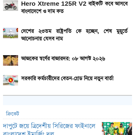
Hero Xtreme 125R V2 বাইকটি কবে আসবে
বাংলাদেশে ও দাম কত
দেশের ২৩তম রাষ্ট্রপতি কে হচ্ছেন, শেষ মুহূর্তে
আলোচনায় যেসব নাম
আজকের স্বর্ণের বাজারদর: ০৮ আগস্ট ২০২৬
সরকারি কর্মচারীদের বেতন-গ্রেড নিয়ে নতুন বার্তা
ক্রিকেট
দাপুটে জয়ে ত্রিদেশীয় সিরিজের ফাইনালে
বাংলাদেশ ইমার্জিং দল