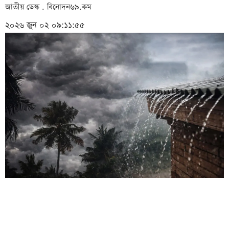
জাতীয় ডেস্ক . বিনোদন৬৯.কম
২০২৬ জুন ০২ ০৯:১১:৫৫