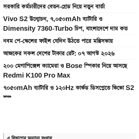
সরকারি কর্মচারীদের বেতন-গ্রেড নিয়ে নতুন বার্তা
Vivo S2 উন্মোচন, ৭,০৫০mAh ব্যাটারি ও
Dimensity 7360-Turbo চিপ, বাংলাদেশে দাম কত
নবম পে-স্কেলের ফাইল যেদিন উঠতে পারে মন্ত্রিসভায়
আজকের সকল দেশের টাকার রেট: ০৭ আগস্ট ২০২৬
২০০ মেগাপিক্সেল ক্যামেরা ও Bose স্পিকার নিয়ে আসছে
Redmi K100 Pro Max
৭০৫০mAh ব্যাটারি ও ১২০Hz কার্ভড ডিসপ্লেতে ভিভো S2
লঞ্চ
আজকের স্বর্ণের বাজারদর: ০৮ আগস্ট ২০২৬
৭,৫০০mAh ব্যাটারির Redmi 17 আনল Xiaomi, দাম
কত
এ বিভাগের অন্যান্য সংবাদ