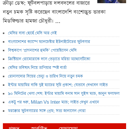
ক্রীড়া ডেস্ক: ফুটবলপাড়ায় দলবদলের বাজারে
নতুন চমক সৃষ্টি করেছেন বাংলাদেশি বংশোদ্ভূত তারকা
মিডফিল্ডার হামজা চৌধুরী। ...
মেসির বাবা হোর্হে মেসি আর নেই
বাংলাদেশের ক্যাম্পে ম্যানচেস্টার ইউনাইটেডের ফুটবলার
বিশ্বকাপে ‘প্রাণনাশের হুমকি’ পেয়েছিলেন মেসি
ক্রিস্টিয়ান রোমেরোকে দলে ভেড়াতে মরিয়া অ্যাথলেটিকো
মেসির ভবিষ্যৎ নিয়ে তাপিয়ার স্পষ্ট বার্তা
রোনালদোর বিয়ের ভেন্যু ও তারিখ নিয়ে নতুন চমক
ইন্টার মায়ামির বাকি দুই ম্যাচের সূচি প্রকাশ; যেভাবে দেখবেন লাইভ
৯০ মিনিটের খেলা শেষ: ইন্টার মায়ামি বনাম সান লুইস ম্যাচ, জানুন ফলাফল
একটু পর শুরু, Milan Vs Inter ম্যাচ; লাইভ দেখুন এখানে
মরক্কোর ফুটবলারের সঙ্গে প্রেম; সত্য জানালেন নোরা
প্রচ্ছদ
আর্কাইভ
যোগাযোগ