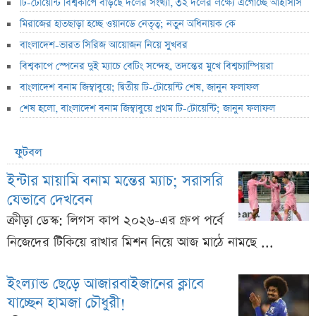
টি-টোয়েন্টি বিশ্বকাপে বাড়ছে দলের সংখ্যা, ৩২ দলের লক্ষ্যে এগোচ্ছে আইসিসি
মিরাজের হাতছাড়া হচ্ছে ওয়ানডে নেতৃত্ব; নতুন অধিনায়ক কে
বাংলাদেশ-ভারত সিরিজ আয়োজন নিয়ে সুখবর
বিশ্বকাপে স্পেনের দুই ম্যাচে বেটিং সন্দেহ, তদন্তের মুখে বিশ্বচ্যাম্পিয়রা
বাংলাদেশ বনাম জিম্বাবুয়ে; দ্বিতীয় টি-টোয়েন্টি শেষ, জানুন ফলাফল
শেষ হলো, বাংলাদেশ বনাম জিম্বাবুয়ে প্রথম টি-টোয়েন্টি; জানুন ফলাফল
ফুটবল
ইন্টার মায়ামি বনাম মন্তের ম্যাচ; সরাসরি
যেভাবে দেখবেন
ক্রীড়া ডেস্ক: লিগস কাপ ২০২৬-এর গ্রুপ পর্বে
নিজেদের টিকিয়ে রাখার মিশন নিয়ে আজ মাঠে নামছে ...
ইংল্যান্ড ছেড়ে আজারবাইজানের ক্লাবে
যাচ্ছেন হামজা চৌধুরী!