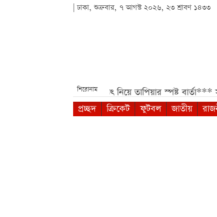
| ঢাকা, শুক্রবার, ৭ আগস্ট ২০২৬, ২৩ শ্রাবণ ১৪৩৩
শিরোনাম
তুন সিদ্ধান্ত***
মেসির ভবিষ্যৎ নিয়ে তাপিয়ার স্পষ্ট বার্তা***
সহপ
প্রচ্ছদ
ক্রিকেট
ফুটবল
জাতীয়
রাজ