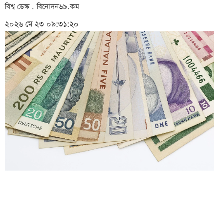
বিশ্ব ডেস্ক . বিনোদন৬৯.কম
২০২৬ মে ২৩ ০৯:৩১:২০