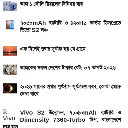
সরকারি চাকরিজীবীরা
আজ ১ সৌদি রিয়ালের বিনিময় হার
আজ ৪ ঘণ্টা বিদ্যুৎ থাকবে না যেসব এলাকায়, আগেই জেনে নিন
৭০৫০mAh ব্যাটারি ও ১২০Hz কার্ভড ডিসপ্লেতে
এসএসসি ফল প্রকাশের চূড়ান্ত তারিখ ঘোষণা
ভিভো S2 লঞ্চ
এক দিনেই দুবার সূর্যাস্ত হয় যে গ্রামে
আজকের সকল দেশের টাকার রেট: ০৭ আগস্ট ২০২৬
২০২৬ সালের প্রথম পূর্ণগ্রাস সূর্যগ্রহণ কবে, কোথা থেকে
দেখা যাবে
Vivo S2 উন্মোচন, ৭,০৫০mAh ব্যাটারি ও
Dimensity 7360-Turbo চিপ, বাংলাদেশে
দাম কত