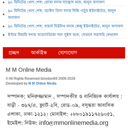
৯০ মিনিটের খেলা শেষ: রেমো বনাম সান্তোস ম্যাচ, জানুন ফলাফল
৯০ মিনিটের খেলা শেষ: অ্যাস্টল ভিলা বনাম বিজি পাঠুম ইউনাইটেড, জানুন
ফলাফল
৯০ মিনিটের খেলা শেষ: বায়ার্ন মিউনিখ বনাম জেজু ইউনাইটেড, জানুন ফলাফল
ইন্টার মিয়ামি বনাম আতলেতিকো সান লুইস ম্যাচ; যেভাবে সরাসরি দেখবেন
প্রচ্ছদ
আর্কাইভ
যোগাযোগ
M M Online Media
© All Rights Reserved binodon69 2009-2026
Developed by
M M Online Media
সম্পাদক: মনিরুজ্জামান , সম্পাদকীয় ও বানিজ্যিক কার্যালয় :
বাড়ী - ৩৬৭/এ, ফ্ল্যাট-২বি, রোড-০৯, বসুন্ধরা আবাসিক
এলাকা, ঢাকা-১২১২। মোবাইল: +৮৮০১৯১১৭২৬০৫১,
ইমেইল: নিউজ:
info@mmonlinemedia.org