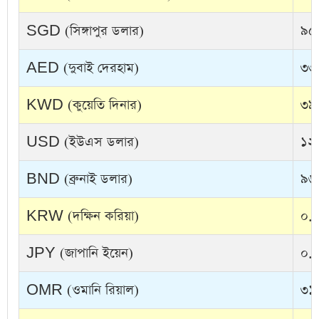
SGD (সিঙ্গাপুর ডলার)
৯৫.
AED (দুবাই দেরহাম)
৩৩.
KWD (কুয়েতি দিনার)
৩৯৭
USD (ইউএস ডলার)
১২২
BND (ব্রুনাই ডলার)
৯৬.
KRW (দক্ষিন করিয়া)
০.০
JPY (জাপানি ইয়েন)
০.৭
OMR (ওমানি রিয়াল)
৩১৮