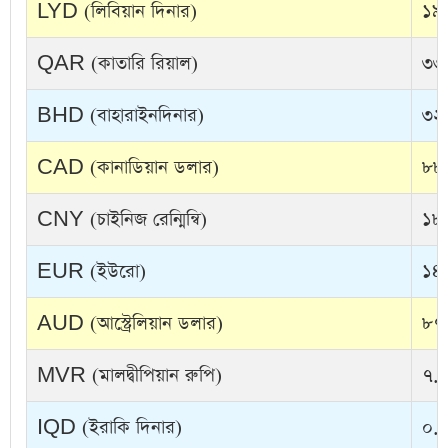
LYD (লিবিয়ান দিনার)
১৯.
QAR (কাতারি রিয়াল)
৩৩.
BHD (বাহারাইনদিনার)
৩২৬
CAD (কানাডিয়ান ডলার)
৮৮.
CNY (চাইনিজ রেন্মিন্বি)
১৮.
EUR (ইউরো)
১৪২
AUD (আস্ট্রেলিয়ান ডলার)
৮৭.
MVR (মালদ্বীপিয়ান রুপি)
৭.৯
IQD (ইরাকি দিনার)
০.০