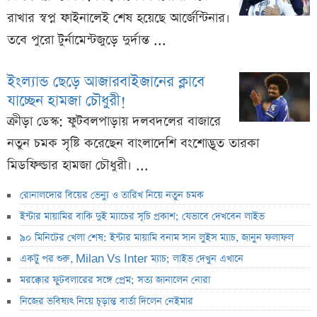
রাখার স্বপ্ন ফাইনালেই শেষ হয়েছে আর্জেন্টিনার।
তবে পুরো টুর্নামেন্টজুড়ে দুর্দান্ত ...
ইংল্যান্ড ছেড়ে আজারবাইজানের ক্লাবে
যাচ্ছেন হামজা চৌধুরী!
ক্রীড়া ডেস্ক: ফুটবলপাড়ায় দলবদলের বাজারে
নতুন চমক সৃষ্টি করেছেন বাংলাদেশি বংশোদ্ভূত তারকা
মিডফিল্ডার হামজা চৌধুরী। ...
রোনালদোর বিয়ের ভেন্যু ও তারিখ নিয়ে নতুন চমক
ইন্টার মায়ামির বাকি দুই ম্যাচের সূচি প্রকাশ; যেভাবে দেখবেন লাইভ
৯০ মিনিটের খেলা শেষ: ইন্টার মায়ামি বনাম সান লুইস ম্যাচ, জানুন ফলাফল
একটু পর শুরু, Milan Vs Inter ম্যাচ; লাইভ দেখুন এখানে
মরক্কোর ফুটবলারের সঙ্গে প্রেম; সত্য জানালেন নোরা
নিজের ভবিষ্যৎ নিয়ে চূড়ান্ত বার্তা দিলেন নেইমার