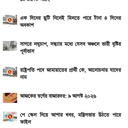
৭৫০০mAh ব্যাটারি নিয়ে বাজারে এলো Redmi 17 5G
ও 4G
এক দিনের ছুটি নিলেই মিলতে পারে টানা ৪ দিনের
দেশের বাজারে আজ ১৮, ২১ ও ২২ ক্যারেট একভরি সোনার
অবকাশ
দাম
সাগরে লঘুচাপ, সন্ধ্যার মধ্যে যেসব অঞ্চলে ভারী বৃষ্টির
পূর্বাভাস
রাষ্ট্রপতি পদে জামায়াতের প্রার্থী কে, আলোচনায় যাদের
নাম
আজকের স্বর্ণের বাজারদর: ৯ আগস্ট ২০২৬
পে স্কেল নিয়ে আশার খবর, মন্ত্রিসভায় উঠতে পারে
ফাইল