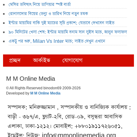
মেসির ভবিষ্যৎ নিয়ে তাপিয়ার স্পষ্ট বার্তা
রোনালদোর বিয়ের ভেন্যু ও তারিখ নিয়ে নতুন চমক
ইন্টার মায়ামির বাকি দুই ম্যাচের সূচি প্রকাশ; যেভাবে দেখবেন লাইভ
৯০ মিনিটের খেলা শেষ: ইন্টার মায়ামি বনাম সান লুইস ম্যাচ, জানুন ফলাফল
একটু পর শুরু, Milan Vs Inter ম্যাচ; লাইভ দেখুন এখানে
প্রচ্ছদ
আর্কাইভ
যোগাযোগ
M M Online Media
© All Rights Reserved binodon69 2009-2026
Developed by
M M Online Media
সম্পাদক: মনিরুজ্জামান , সম্পাদকীয় ও বানিজ্যিক কার্যালয় :
বাড়ী - ৩৬৭/এ, ফ্ল্যাট-২বি, রোড-০৯, বসুন্ধরা আবাসিক
এলাকা, ঢাকা-১২১২। মোবাইল: +৮৮০১৯১১৭২৬০৫১,
ইমেইল: নিউজ:
info@mmonlinemedia.org