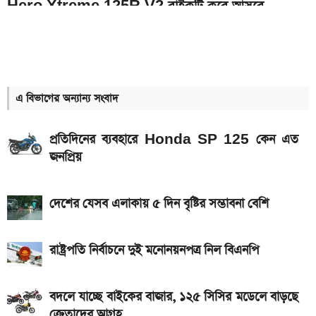
Hero Xtreme 125R V2 বাইকটি কবে আসবে
বাংলাদেশে ও দাম কত
১০ থেকে ১৬ আগস্ট: এক সপ্তাহে আসছে ৫ নতুন স্মার্টফোন
আজকের স্বর্ণের বাজারদর: ০৮ আগস্ট ২০২৬
এ বিভাগের অন্যান্য সংবাদ
ইন্টার মায়ামি বনাম মন্তের ম্যাচ; সরাসরি যেভাবে দেখবেন
প্রতিদিনের ব্যবহারে Honda SP 125 কেন এত
আগামী সপ্তাহেই সুখবর, বেতন-ইনক্রিমেট নিয়ে যা জানা গেল
জনপ্রিয়
Bajaj Pulsar N160 S ও N160 SS লঞ্চ, থাকছে ৪-
ভালভ ইঞ্জিন ও TFT ডিসপ্লে
দেশের যেসব এলাকায় ৫ দিন বৃষ্টির সম্ভাবনা বেশি
মালয়েশিয়ায় যেতে বাংলাদেশিদের আবেদন শুরু, অগ্রাধিকার
পাবেন যারা
রাষ্ট্রপতি নির্বাচনে দুই মনোনয়নপত্র নিল বিএনপি
iQOO Z11-এ থাকছে ৬.৮৩ ইঞ্চির কার্ভড AMOLED
ডিসপ্লে, থাকছে সরু ফ্রেম
বদলে যাচ্ছে বাইকের বাজার, ১২৫ সিসির মডেলে বাড়ছে
ক্রেতাদের আগ্রহ