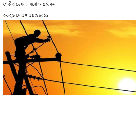
জাতীয় ডেস্ক . বিনোদন৬৯.কম
২০২৬ মে ১৭ ১৯:৪৮:১১