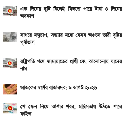
ও 4G
এক দিনের ছুটি নিলেই মিলতে পারে টানা ৪ দিনের
দেশের বাজারে আজ ১৮, ২১ ও ২২ ক্যারেট একভরি সোনার
অবকাশ
দাম
সাগরে লঘুচাপ, সন্ধ্যার মধ্যে যেসব অঞ্চলে ভারী বৃষ্টির
পূর্বাভাস
রাষ্ট্রপতি পদে জামায়াতের প্রার্থী কে, আলোচনায় যাদের
নাম
আজকের স্বর্ণের বাজারদর: ৯ আগস্ট ২০২৬
পে স্কেল নিয়ে আশার খবর, মন্ত্রিসভায় উঠতে পারে
ফাইল