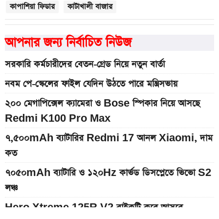
কাপাশিয়া ফিডার
কাটাখালী বাজার
আপনার জন্য নির্বাচিত নিউজ
সরকারি কর্মচারীদের বেতন-গ্রেড নিয়ে নতুন বার্তা
নবম পে-স্কেলের ফাইল যেদিন উঠতে পারে মন্ত্রিসভায়
২০০ মেগাপিক্সেল ক্যামেরা ও Bose স্পিকার নিয়ে আসছে
Redmi K100 Pro Max
৭,৫০০mAh ব্যাটারির Redmi 17 আনল Xiaomi, দাম
কত
৭০৫০mAh ব্যাটারি ও ১২০Hz কার্ভড ডিসপ্লেতে ভিভো S2
লঞ্চ
Hero Xtreme 125R V2 বাইকটি কবে আসবে