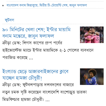
বাংলাদেশ বনাম জিম্বাবুয়ে; দ্বিতীয় টি-টোয়েন্টি শেষ, জানুন ফলাফল
ফুটবল
৯০ মিনিটের খেলা শেষ; ইন্টার মায়ামি
বনাম মন্তেরে, জানুন ফলাফল
ক্রীড়া ডেস্ক: লিগস কাপের গ্রুপ পর্বের
হাইভোল্টেজ ম্যাচে ইন্টার মায়ামিকে ২-১ গোলের ব্যবধানে
পরাজিত করেছে ...
ইংল্যান্ড ছেড়ে আজারবাইজানের ক্লাবে
যাচ্ছেন হামজা চৌধুরী!
ক্রীড়া ডেস্ক: ফুটবলপাড়ায় দলবদলের বাজারে
নতুন চমক সৃষ্টি করেছেন বাংলাদেশি বংশোদ্ভূত তারকা
মিডফিল্ডার হামজা চৌধুরী। ...