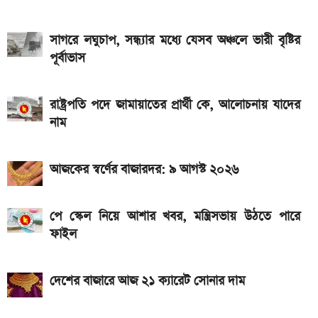
মালয়েশিয়ায় যেতে বাংলাদেশিদের আবেদন শুরু, অগ্রাধিকার
পাবেন যারা
সাগরে লঘুচাপ, সন্ধ্যার মধ্যে যেসব অঞ্চলে ভারী বৃষ্টির
পূর্বাভাস
দেশের বাজারে আজ ১৮, ২১ ও ২২ ক্যারেট একভরি সোনার
দাম
রাষ্ট্রপতি পদে জামায়াতের প্রার্থী কে, আলোচনায় যাদের
৭৫০০mAh ব্যাটারি নিয়ে বাজারে এলো Redmi 17 5G
নাম
ও 4G
১০ থেকে ১৬ আগস্ট: এক সপ্তাহে আসছে ৫ নতুন স্মার্টফোন
আজকের স্বর্ণের বাজারদর: ৯ আগস্ট ২০২৬
পে স্কেল নিয়ে আশার খবর, মন্ত্রিসভায় উঠতে পারে
ফাইল
দেশের বাজারে আজ ২১ ক্যারেট সোনার দাম