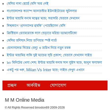
মেসির বাবা হোর্হে মেসি আর নেই
বাংলাদেশের ক্যাম্পে ম্যানচেস্টার ইউনাইটেডের ফুটবলার
ইন্টার মায়ামি বনাম মন্তের ম্যাচ; সরাসরি যেভাবে দেখবেন
বিশ্বকাপে ‘প্রাণনাশের হুমকি’ পেয়েছিলেন মেসি
ক্রিস্টিয়ান রোমেরোকে দলে ভেড়াতে মরিয়া অ্যাথলেটিকো
মেসির ভবিষ্যৎ নিয়ে তাপিয়ার স্পষ্ট বার্তা
রোনালদোর বিয়ের ভেন্যু ও তারিখ নিয়ে নতুন চমক
ইন্টার মায়ামির বাকি দুই ম্যাচের সূচি প্রকাশ; যেভাবে দেখবেন লাইভ
৯০ মিনিটের খেলা শেষ: ইন্টার মায়ামি বনাম সান লুইস ম্যাচ, জানুন ফলাফল
একটু পর শুরু, Milan Vs Inter ম্যাচ; লাইভ দেখুন এখানে
প্রচ্ছদ
আর্কাইভ
যোগাযোগ
M M Online Media
© All Rights Reserved binodon69 2009-2026