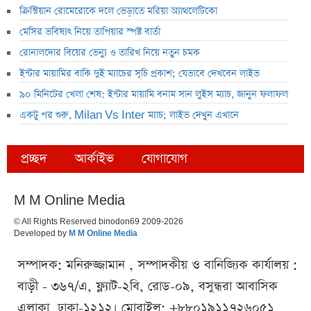
ক্রিস্টিয়ান রোমেরোকে দলে ভেড়াতে মরিয়া অ্যাথলেটিকো
মেসির ভবিষ্যৎ নিয়ে তাপিয়ার স্পষ্ট বার্তা
রোনালদোর বিয়ের ভেন্যু ও তারিখ নিয়ে নতুন চমক
ইন্টার মায়ামির বাকি দুই ম্যাচের সূচি প্রকাশ; যেভাবে দেখবেন লাইভ
৯০ মিনিটের খেলা শেষ: ইন্টার মায়ামি বনাম সান লুইস ম্যাচ, জানুন ফলাফল
একটু পর শুরু, Milan Vs Inter ম্যাচ; লাইভ দেখুন এখানে
প্রচ্ছদ
আর্কাইভ
যোগাযোগ
M M Online Media
© All Rights Reserved binodon69 2009-2026
Developed by
M M Online Media
সম্পাদক: মনিরুজ্জামান , সম্পাদকীয় ও বানিজ্যিক কার্যালয় :
বাড়ী - ৩৬৭/এ, ফ্ল্যাট-২বি, রোড-০৯, বসুন্ধরা আবাসিক
এলাকা, ঢাকা-১২১২। মোবাইল: +৮৮০১৯১১৭২৬০৫১,