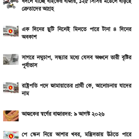
বদলে যাচ্ছে বাইকের বাজার, ১২৫ সিসির মডেলে বাড়ছে
ক্রেতাদের আগ্রহ
৭৫০০mAh ব্যাটারি নিয়ে বাজারে এলো Redmi 17 5G
ও 4G
এক দিনের ছুটি নিলেই মিলতে পারে টানা ৪ দিনের
দেশের বাজারে আজ ১৮, ২১ ও ২২ ক্যারেট একভরি সোনার
অবকাশ
দাম
সাগরে লঘুচাপ, সন্ধ্যার মধ্যে যেসব অঞ্চলে ভারী বৃষ্টির
পূর্বাভাস
রাষ্ট্রপতি পদে জামায়াতের প্রার্থী কে, আলোচনায় যাদের
নাম
আজকের স্বর্ণের বাজারদর: ৯ আগস্ট ২০২৬
পে স্কেল নিয়ে আশার খবর, মন্ত্রিসভায় উঠতে পারে