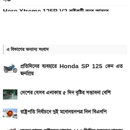
Hero Xtreme 125R V2 বাইকটি কবে আসবে
বাংলাদেশে ও দাম কত
১০ থেকে ১৬ আগস্ট: এক সপ্তাহে আসছে ৫ নতুন স্মার্টফোন
আজকের স্বর্ণের বাজারদর: ০৮ আগস্ট ২০২৬
এ বিভাগের অন্যান্য সংবাদ
ইন্টার মায়ামি বনাম মন্তের ম্যাচ; সরাসরি যেভাবে দেখবেন
প্রতিদিনের ব্যবহারে Honda SP 125 কেন এত
আগামী সপ্তাহেই সুখবর, বেতন-ইনক্রিমেট নিয়ে যা জানা গেল
জনপ্রিয়
Bajaj Pulsar N160 S ও N160 SS লঞ্চ, থাকছে ৪-
ভালভ ইঞ্জিন ও TFT ডিসপ্লে
দেশের যেসব এলাকায় ৫ দিন বৃষ্টির সম্ভাবনা বেশি
মালয়েশিয়ায় যেতে বাংলাদেশিদের আবেদন শুরু, অগ্রাধিকার
পাবেন যারা
রাষ্ট্রপতি নির্বাচনে দুই মনোনয়নপত্র নিল বিএনপি
iQOO Z11-এ থাকছে ৬.৮৩ ইঞ্চির কার্ভড AMOLED
ডিসপ্লে, থাকছে সরু ফ্রেম