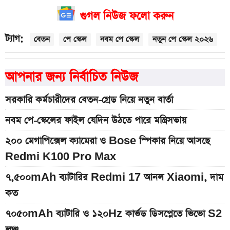
গুগল নিউজ ফলো করুন
ট্যাগ:
বেতন
পে স্কেল
নবম পে স্কেল
নতুন পে স্কেল ২০২৬
আপনার জন্য নির্বাচিত নিউজ
সরকারি কর্মচারীদের বেতন-গ্রেড নিয়ে নতুন বার্তা
নবম পে-স্কেলের ফাইল যেদিন উঠতে পারে মন্ত্রিসভায়
২০০ মেগাপিক্সেল ক্যামেরা ও Bose স্পিকার নিয়ে আসছে
Redmi K100 Pro Max
৭,৫০০mAh ব্যাটারির Redmi 17 আনল Xiaomi, দাম
কত
৭০৫০mAh ব্যাটারি ও ১২০Hz কার্ভড ডিসপ্লেতে ভিভো S2
লঞ্চ