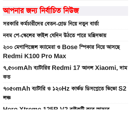
আপনার জন্য নির্বাচিত নিউজ
সরকারি কর্মচারীদের বেতন-গ্রেড নিয়ে নতুন বার্তা
নবম পে-স্কেলের ফাইল যেদিন উঠতে পারে মন্ত্রিসভায়
২০০ মেগাপিক্সেল ক্যামেরা ও Bose স্পিকার নিয়ে আসছে
Redmi K100 Pro Max
৭,৫০০mAh ব্যাটারির Redmi 17 আনল Xiaomi, দাম
কত
৭০৫০mAh ব্যাটারি ও ১২০Hz কার্ভড ডিসপ্লেতে ভিভো S2
লঞ্চ
Hero Xtreme 125R V2 বাইকটি কবে আসবে
বাংলাদেশে ও দাম কত
১০ থেকে ১৬ আগস্ট: এক সপ্তাহে আসছে ৫ নতুন স্মার্টফোন