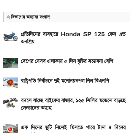
আজকের স্বর্ণের বাজারদর: ০৮ আগস্ট ২০২৬
এ বিভাগের অন্যান্য সংবাদ
ইন্টার মায়ামি বনাম মন্তের ম্যাচ; সরাসরি যেভাবে দেখবেন
প্রতিদিনের ব্যবহারে Honda SP 125 কেন এত
আগামী সপ্তাহেই সুখবর, বেতন-ইনক্রিমেট নিয়ে যা জানা গেল
জনপ্রিয়
Bajaj Pulsar N160 S ও N160 SS লঞ্চ, থাকছে ৪-
ভালভ ইঞ্জিন ও TFT ডিসপ্লে
দেশের যেসব এলাকায় ৫ দিন বৃষ্টির সম্ভাবনা বেশি
মালয়েশিয়ায় যেতে বাংলাদেশিদের আবেদন শুরু, অগ্রাধিকার
পাবেন যারা
রাষ্ট্রপতি নির্বাচনে দুই মনোনয়নপত্র নিল বিএনপি
iQOO Z11-এ থাকছে ৬.৮৩ ইঞ্চির কার্ভড AMOLED
ডিসপ্লে, থাকছে সরু ফ্রেম
বদলে যাচ্ছে বাইকের বাজার, ১২৫ সিসির মডেলে বাড়ছে
ক্রেতাদের আগ্রহ
৭৫০০mAh ব্যাটারি নিয়ে বাজারে এলো Redmi 17 5G
ও 4G
এক দিনের ছুটি নিলেই মিলতে পারে টানা ৪ দিনের
দেশের বাজারে আজ ১৮, ২১ ও ২২ ক্যারেট একভরি সোনার