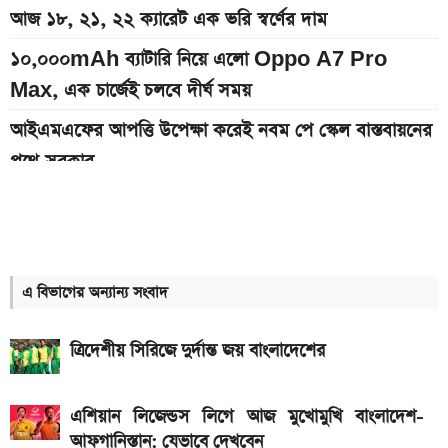
আজ ১৮, ২১, ২২ ক্যারেট এক ভরি স্বর্ণের দাম
১০,০০০mAh ব্যাটারি নিয়ে এলো Oppo A7 Pro
Max, এক চার্জেই চলবে দীর্ঘ সময়
আইএমএফের আপত্তি উপেক্ষা করেই নবম পে স্কেল বাস্তবায়নের
পথে সরকার
৫ আগস্ট ছুটি হলেও যাদের অফিস খোলা থাকবে
ইন্টার মিয়ামি বনাম আতলেতিকো সান লুইস ম্যাচ; যেভাবে
সরাসরি দেখবেন
এ বিভাগের অন্যান্য সংবাদ
২০৪০ সালে বাংলাদেশে এক ভরি স্বর্ণের দাম কত হতে পারে
ত্রিদেশীয় সিরিজে দুর্দান্ত জয় বাংলাদেশের
৫ আগস্ট পোশাক কারখানা খোলা থাকবে, নাকি ছুটি? যা জানা
গেল
এশিয়ান লিজেন্ডস লিগে আজ মুখোমুখি বাংলাদেশ-
৯০ মিনিটের খেলা শেষ: রেমো বনাম সান্তোস ম্যাচ, জানুন
আফগানিস্তান: যেভাবে দেখবেন