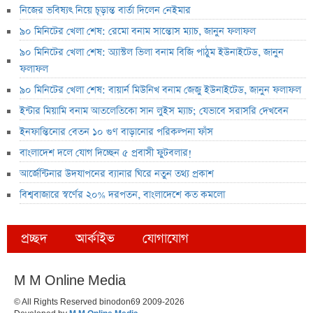
নিজের ভবিষ্যৎ নিয়ে চূড়ান্ত বার্তা দিলেন নেইমার
৯০ মিনিটের খেলা শেষ: রেমো বনাম সান্তোস ম্যাচ, জানুন ফলাফল
৯০ মিনিটের খেলা শেষ: অ্যাস্টল ভিলা বনাম বিজি পাঠুম ইউনাইটেড, জানুন
ফলাফল
৯০ মিনিটের খেলা শেষ: বায়ার্ন মিউনিখ বনাম জেজু ইউনাইটেড, জানুন ফলাফল
ইন্টার মিয়ামি বনাম আতলেতিকো সান লুইস ম্যাচ; যেভাবে সরাসরি দেখবেন
ইনফান্তিনোর বেতন ১০ গুণ বাড়ানোর পরিকল্পনা ফাঁস
বাংলাদেশ দলে যোগ দিচ্ছেন ৫ প্রবাসী ফুটবলার!
আর্জেন্টিনার উদযাপনের ব্যানার ঘিরে নতুন তথ্য প্রকাশ
বিশ্ববাজারে স্বর্ণের ২০% দরপতন, বাংলাদেশে কত কমলো
প্রচ্ছদ
আর্কাইভ
যোগাযোগ
M M Online Media
© All Rights Reserved binodon69 2009-2026