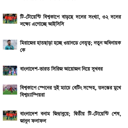
ফলাফল
সোমবার প্রকাশ হচ্ছে এসএসসি ফল, যেভাবে দেখবেন রেজাল্ট
টি-টোয়েন্টি বিশ্বকাপে বাড়ছে দলের সংখ্যা, ৩২ দলের
লক্ষ্যে এগোচ্ছে আইসিসি
২ বছর পিছিয়ে যেতে পারে নবম জাতীয় পে-স্কেল
৯০ মিনিটের খেলা শেষ: বায়ার্ন মিউনিখ বনাম জেজু ইউনাইটেড,
মিরাজের হাতছাড়া হচ্ছে ওয়ানডে নেতৃত্ব; নতুন অধিনায়ক
জানুন ফলাফল
কে
২০২৬ সালের সরকারি ছুটির তালিকা প্রকাশ, দেখে নিন সব
তারিখ
বাংলাদেশ-ভারত সিরিজ আয়োজন নিয়ে সুখবর
বিশ্বকাপে স্পেনের দুই ম্যাচে বেটিং সন্দেহ, তদন্তের মুখে
বিশ্বচ্যাম্পিয়রা
বাংলাদেশ বনাম জিম্বাবুয়ে; দ্বিতীয় টি-টোয়েন্টি শেষ,
জানুন ফলাফল