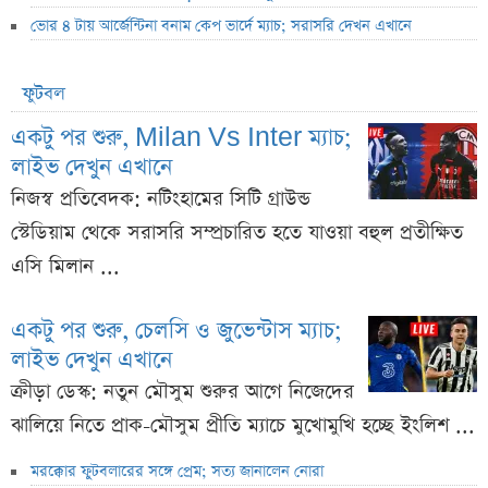
ভোর ৪ টায় আর্জেন্টিনা বনাম কেপ ভার্দে ম্যাচ; সরাসরি দেখন এখানে
ফুটবল
একটু পর শুরু, Milan Vs Inter ম্যাচ;
লাইভ দেখুন এখানে
নিজস্ব প্রতিবেদক: নটিংহামের সিটি গ্রাউন্ড
স্টেডিয়াম থেকে সরাসরি সম্প্রচারিত হতে যাওয়া বহুল প্রতীক্ষিত
এসি মিলান ...
একটু পর শুরু, চেলসি ও জুভেন্টাস ম্যাচ;
লাইভ দেখুন এখানে
ক্রীড়া ডেস্ক: নতুন মৌসুম শুরুর আগে নিজেদের
ঝালিয়ে নিতে প্রাক-মৌসুম প্রীতি ম্যাচে মুখোমুখি হচ্ছে ইংলিশ ...
মরক্কোর ফুটবলারের সঙ্গে প্রেম; সত্য জানালেন নোরা