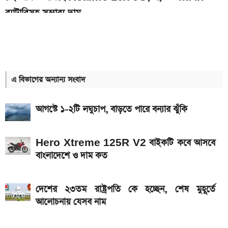
ব্যাটারিসহ সম্ভাব্য দাম
৭০৫০mAh ব্যাটারি ও ১২০Hz কার্ভড ডিসপ্লেতে ভিভো S2
লঞ্চ
সরকারি কর্মচারীদের বেতন-গ্রেড নিয়ে নতুন বার্তা
এ বিভাগের অন্যান্য সংবাদ
আজকের স্বর্ণের বাজারদর: ০৭ আগস্ট ২০২৬
আগস্টে ১-২টি লঘুচাপ, বাড়তে পারে বন্যার ঝুঁকি
এসএসসি ও সমমানের ফল কবে জানাল শিক্ষা বোর্ড
নতুন পে-স্কেল কার্যকর হলে যেভাবে বকেয়া বেতন পাবেন
Hero Xtreme 125R V2 বাইকটি কবে আসবে
সরকারি চাকরিজীবীরা
বাংলাদেশে ও দাম কত
দেশের বাজারে আজ ১৮, ২১ ও ২২ ক্যারেট একভরি সোনার
দাম
দেশের ২৩তম রাষ্ট্রপতি কে হচ্ছেন, শেষ মুহূর্তে
আলোচনায় যেসব নাম
এসএসসি ফল প্রকাশের চূড়ান্ত তারিখ ঘোষণা
দেশে আজ একভরি ২১ ক্যারেট স্বর্ণের দাম