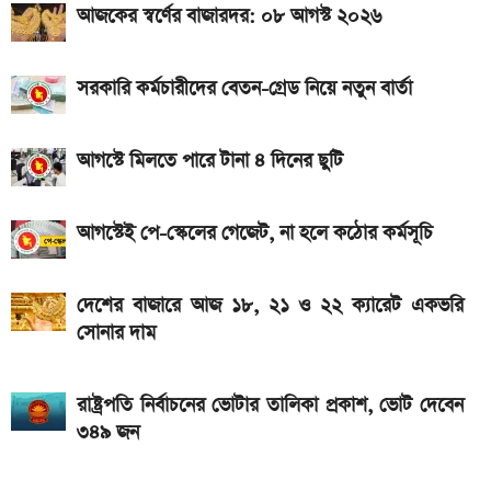
আজকের স্বর্ণের বাজারদর: ০৮ আগস্ট ২০২৬
২০২৬ সালের প্রথম পূর্ণগ্রাস সূর্যগ্রহণ কবে, কোথা থেকে দেখা
যাবে
সরকারি কর্মচারীদের বেতন-গ্রেড নিয়ে নতুন বার্তা
আগস্টে মিলতে পারে টানা ৪ দিনের ছুটি
আগস্টেই পে-স্কেলের গেজেট, না হলে কঠোর কর্মসূচি
দেশের বাজারে আজ ১৮, ২১ ও ২২ ক্যারেট একভরি
সোনার দাম
রাষ্ট্রপতি নির্বাচনের ভোটার তালিকা প্রকাশ, ভোট দেবেন
৩৪৯ জন