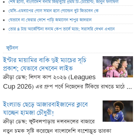
শেষ হলো, বাংলাদেশ বনাম জিম্বাবুয়ে প্রথম টি-টোয়েন্টি; জানুন ফলাফল
মেসি-এমবাপের গোল সমান হলে গোল্ডেন বুট জিতবেন কে
যেভাবে না ফেরার দেশে পাড়ি জমালেন শাপুর জাদরান
ভোর ৪ টায় আর্জেন্টিনা বনাম কেপ ভার্দে ম্যাচ; সরাসরি দেখন এখানে
ফুটবল
ইন্টার মায়ামির বাকি দুই ম্যাচের সূচি
প্রকাশ; যেভাবে দেখবেন লাইভ
ক্রীড়া ডেস্ক: লিগস কাপ ২০২৬ (Leagues
Cup 2026) এর গ্রুপ পর্বে নিজেদের টিকিয়ে রাখতে মাঠে ...
ইংল্যান্ড ছেড়ে আজারবাইজানের ক্লাবে
যাচ্ছেন হামজা চৌধুরী!
ক্রীড়া ডেস্ক: ফুটবলপাড়ায় দলবদলের বাজারে
নতুন চমক সৃষ্টি করেছেন বাংলাদেশি বংশোদ্ভূত তারকা