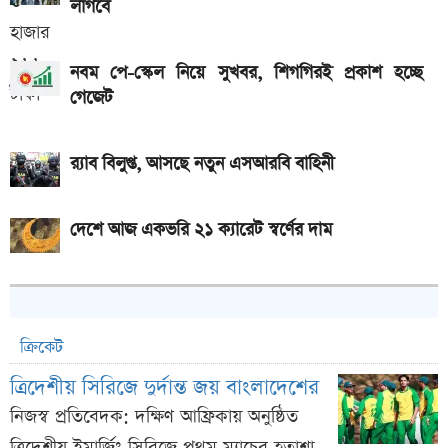
লাগবে
নবম পে-স্কেল নিয়ে সুখবর, শিগগিরই প্রকাশ হচ্ছে
গেজেট
র‍্যাব বিলুপ্ত, আসছে নতুন এসআরবি বাহিনী
দেশে আজ একভরি ২১ ক্যারেট স্বর্ণের দাম
ক্রিকেট
ত্রিদেশীয় সিরিজে দুর্দান্ত জয় বাংলাদেশের
নিজস্ব প্রতিবেদক: দক্ষিণ আফ্রিকায় অনুষ্ঠিত
ত্রিদেশীয় ইমার্জিং সিরিজে প্রথম ম্যাচের হতাশা