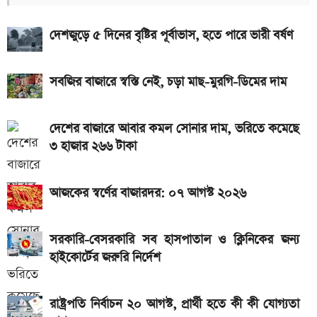
দেশের বাজারে আজকের স্বর্ণের দাম, প্রতি ভরি কত
দেশজুড়ে ৫ দিনের বৃষ্টির পূর্বাভাস, হতে পারে ভারী বর্ষণ
৮০০০ mAh ব্যাটারি সহ আসছে Redmi Note 17 5G,
দাম কত?
সবজির বাজারে স্বস্তি নেই, চড়া মাছ-মুরগি-ডিমের দাম
আজকের স্বর্ণের বাজারদর: ০৬ আগস্ট ২০২৬
দেশের বাজারে আবার কমল সোনার দাম, ভরিতে কমেছে
একটু পর শুরু, Milan Vs Inter ম্যাচ; লাইভ দেখুন এখানে
৩ হাজার ২৬৬ টাকা
এসএসসি ও সমমানের ফল কবে জানাল শিক্ষা বোর্ড
একটু পর শুরু, চেলসি ও জুভেন্টাস ম্যাচ; লাইভ দেখুন এখানে
আজকের স্বর্ণের বাজারদর: ০৭ আগস্ট ২০২৬
আসছে টানা ৫ দিনের বৃষ্টি!
সরকারি-বেসরকারি সব হাসপাতাল ও ক্লিনিকের জন্য
আজ ৪ ঘণ্টা বিদ্যুৎ থাকবে না যেসব এলাকায়, আগেই জেনে নিন
হাইকোর্টের জরুরি নির্দেশ
রাষ্ট্রপতি নির্বাচন ২০ আগস্ট, প্রার্থী হতে কী কী যোগ্যতা