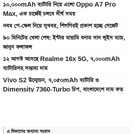
১০,০০০mAh ব্যাটারি নিয়ে এলো Oppo A7 Pro
Max, এক চার্জেই চলবে দীর্ঘ সময়
নবম পে-স্কেল নিয়ে সুখবর, শিগগিরই প্রকাশ হচ্ছে গেজেট
৯০ মিনিটের খেলা শেষ: ইন্টার মায়ামি বনাম সান লুইস ম্যাচ,
জানুন ফলাফল
১২ আগস্ট আসছে Realme 16x 5G, ৭,০০০mAh
ব্যাটারিসহ সম্ভাব্য দাম
Vivo S2 উন্মোচন, ৭,০৫০mAh ব্যাটারি ও
Dimensity 7360-Turbo চিপ, বাংলাদেশে দাম কত
অন্ধকারে জ্বলে উঠবে ফোনের পেছন, REDMI K100 Pro
আসছে নতুন চমক নিয়ে
ইন্টার মায়ামির বাকি দুই ম্যাচের সূচি প্রকাশ; যেভাবে দেখবেন
লাইভ
এ বিভাগের অন্যান্য সংবাদ