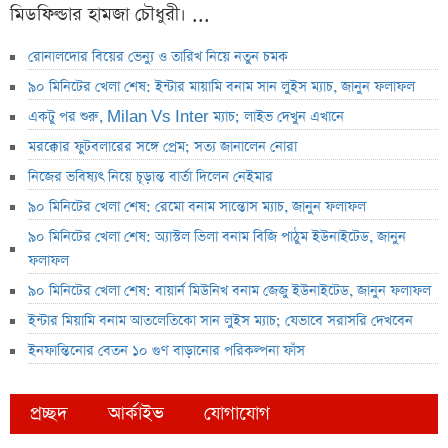
মিডফিল্ডার হামজা চৌধুরী। ...
রোনালদোর বিয়ের ভেন্যু ও তারিখ নিয়ে নতুন চমক
৯০ মিনিটের খেলা শেষ: ইন্টার মায়ামি বনাম সান লুইস ম্যাচ, জানুন ফলাফল
একটু পর শুরু, Milan Vs Inter ম্যাচ; লাইভ দেখুন এখানে
মরক্কোর ফুটবলারের সঙ্গে প্রেম; সত্য জানালেন নোরা
নিজের ভবিষ্যৎ নিয়ে চূড়ান্ত বার্তা দিলেন নেইমার
৯০ মিনিটের খেলা শেষ: রেমো বনাম সান্তোস ম্যাচ, জানুন ফলাফল
৯০ মিনিটের খেলা শেষ: অ্যাস্টল ভিলা বনাম বিজি পাঠুম ইউনাইটেড, জানুন
ফলাফল
৯০ মিনিটের খেলা শেষ: বায়ার্ন মিউনিখ বনাম জেজু ইউনাইটেড, জানুন ফলাফল
ইন্টার মিয়ামি বনাম আতলেতিকো সান লুইস ম্যাচ; যেভাবে সরাসরি দেখবেন
ইনফান্তিনোর বেতন ১০ গুণ বাড়ানোর পরিকল্পনা ফাঁস
প্রচ্ছদ
আর্কাইভ
যোগাযোগ