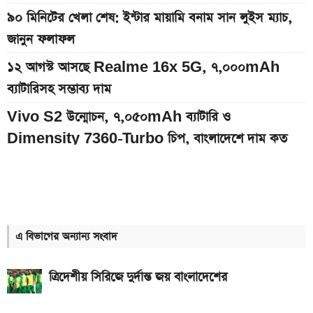
৯০ মিনিটের খেলা শেষ: ইন্টার মায়ামি বনাম সান লুইস ম্যাচ,
জানুন ফলাফল
১২ আগস্ট আসছে Realme 16x 5G, ৭,০০০mAh
ব্যাটারিসহ সম্ভাব্য দাম
Vivo S2 উন্মোচন, ৭,০৫০mAh ব্যাটারি ও
Dimensity 7360-Turbo চিপ, বাংলাদেশে দাম কত
ইন্টার মায়ামির বাকি দুই ম্যাচের সূচি প্রকাশ; যেভাবে দেখবেন
লাইভ
দেশের বাজারে আজকের স্বর্ণের দাম, প্রতি ভরি কত
এ বিভাগের অন্যান্য সংবাদ
৮০০০ mAh ব্যাটারি সহ আসছে Redmi Note 17 5G,
দাম কত?
ত্রিদেশীয় সিরিজে দুর্দান্ত জয় বাংলাদেশের
আজকের স্বর্ণের বাজারদর: ০৬ আগস্ট ২০২৬