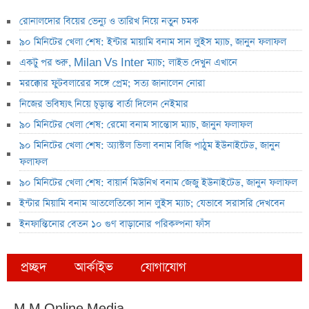
রোনালদোর বিয়ের ভেন্যু ও তারিখ নিয়ে নতুন চমক
৯০ মিনিটের খেলা শেষ: ইন্টার মায়ামি বনাম সান লুইস ম্যাচ, জানুন ফলাফল
একটু পর শুরু, Milan Vs Inter ম্যাচ; লাইভ দেখুন এখানে
মরক্কোর ফুটবলারের সঙ্গে প্রেম; সত্য জানালেন নোরা
নিজের ভবিষ্যৎ নিয়ে চূড়ান্ত বার্তা দিলেন নেইমার
৯০ মিনিটের খেলা শেষ: রেমো বনাম সান্তোস ম্যাচ, জানুন ফলাফল
৯০ মিনিটের খেলা শেষ: অ্যাস্টল ভিলা বনাম বিজি পাঠুম ইউনাইটেড, জানুন
ফলাফল
৯০ মিনিটের খেলা শেষ: বায়ার্ন মিউনিখ বনাম জেজু ইউনাইটেড, জানুন ফলাফল
ইন্টার মিয়ামি বনাম আতলেতিকো সান লুইস ম্যাচ; যেভাবে সরাসরি দেখবেন
ইনফান্তিনোর বেতন ১০ গুণ বাড়ানোর পরিকল্পনা ফাঁস
প্রচ্ছদ
আর্কাইভ
যোগাযোগ