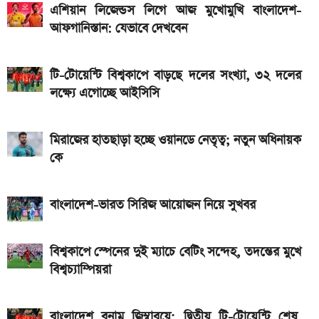
একটু পর শুরু, Milan Vs Inter ম্যাচ; লাইভ দেখুন এখানে
এশিয়ান লিজেন্ডস লিগে আজ মুখোমুখি বাংলাদেশ-
আফগানিস্তান: যেভাবে দেখবেন
এসএসসি ও সমমানের ফল কবে জানাল শিক্ষা বোর্ড
একটু পর শুরু, চেলসি ও জুভেন্টাস ম্যাচ; লাইভ দেখুন এখানে
টি-টোয়েন্টি বিশ্বকাপে বাড়ছে দলের সংখ্যা, ৩২ দলের
লক্ষ্যে এগোচ্ছে আইসিসি
আসছে টানা ৫ দিনের বৃষ্টি!
আজ ৪ ঘণ্টা বিদ্যুৎ থাকবে না যেসব এলাকায়, আগেই জেনে নিন
মিরাজের হাতছাড়া হচ্ছে ওয়ানডে নেতৃত্ব; নতুন অধিনায়ক
নতুন পে-স্কেল কার্যকর হলে যেভাবে বকেয়া বেতন পাবেন
কে
সরকারি চাকরিজীবীরা
বাংলাদেশ-ভারত সিরিজ আয়োজন নিয়ে সুখবর
বিশ্বকাপে স্পেনের দুই ম্যাচে বেটিং সন্দেহ, তদন্তের মুখে
বিশ্বচ্যাম্পিয়রা
বাংলাদেশ বনাম জিম্বাবুয়ে; দ্বিতীয় টি-টোয়েন্টি শেষ,