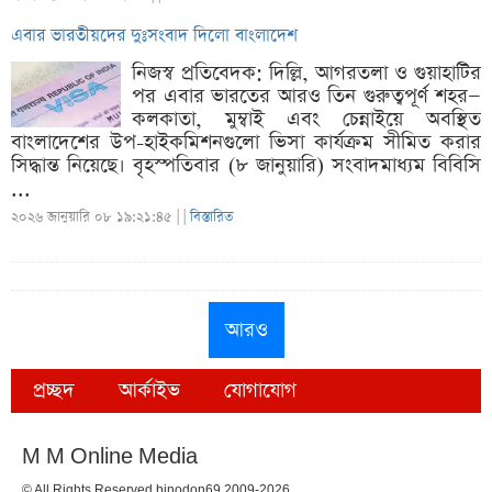
এবার ভারতীয়দের দুঃসংবাদ দিলো বাংলাদেশ
নিজস্ব প্রতিবেদক: দিল্লি, আগরতলা ও গুয়াহাটির
পর এবার ভারতের আরও তিন গুরুত্বপূর্ণ শহর—
কলকাতা, মুম্বাই এবং চেন্নাইয়ে অবস্থিত
বাংলাদেশের উপ-হাইকমিশনগুলো ভিসা কার্যক্রম সীমিত করার
সিদ্ধান্ত নিয়েছে। বৃহস্পতিবার (৮ জানুয়ারি) সংবাদমাধ্যম বিবিসি
...
২০২৬ জানুয়ারি ০৮ ১৯:২১:৪৫ |
|
বিস্তারিত
আরও
প্রচ্ছদ
আর্কাইভ
যোগাযোগ
M M Online Media
© All Rights Reserved binodon69 2009-2026