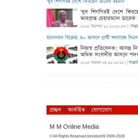
'খুব শিগগিরই দেশে ফিরছেন তারেক রহমান'
'খুব শিগগিরই দেশে ফিরছে
ভারপ্রাপ্ত চেয়ারম্যান তা
২০২৫ ডিসেম্বর ১১ ২০:০৮:৫৩ |
|
বিস্ত
মনোনয়ন বিদ্রোহ: ৪০ আসনে প্রার্থী বদলাচ্ছে বিএ
নিজস্ব প্রতিবেদক: আসন্ন 
অধিক সংসদীয় আসনে পদবঞ্চ
২০২৫ নভেম্বর ২৪ ১৫:২৩:১০ |
|
বিস্তা
প্রচ্ছদ
আর্কাইভ
যোগাযোগ
M M Online Media
© All Rights Reserved binodon69 2009-2026