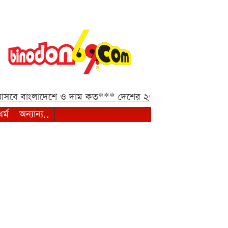
বাংলাদেশে ও দাম কত***
দেশের ২৩তম রাষ্ট্রপতি কে হচ্ছেন,
ধর্ম
অন্যান্য..