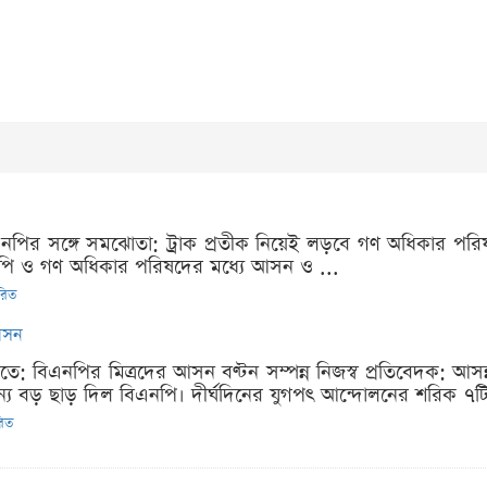
তে বিএনপির সঙ্গে সমঝোতা: ট্রাক প্রতীক নিয়েই লড়বে গণ অধিকার প
িএনপি ও গণ অধিকার পরিষদের মধ্যে আসন ও ...
ারিত
আসন
াখালীতে: বিএনপির মিত্রদের আসন বণ্টন সম্পন্ন নিজস্ব প্রতিবেদক: 
ন্য বড় ছাড় দিল বিএনপি। দীর্ঘদিনের যুগপৎ আন্দোলনের শরিক ৭ট
রিত