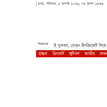
| ঢাকা, শনিবার, ৮ আগস্ট ২০২৬, ২৪ শ্রাবণ ১৪৩৩
শিরোনাম
্যার ঝুঁকি***
আগামী সপ্তাহেই সুখবর, বেতন-ইনক্রিমেট নিয়ে যা
প্রচ্ছদ
ক্রিকেট
ফুটবল
জাতীয়
রাজ