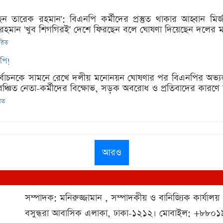
ন তারেক রহমান': বিএনপি কর্মীদের প্রস্তুত থাকার আহ্বান মির
রেক রহমান 'খুব শিগগিরই' দেশে ফিরছেন বলে ঘোষণা দিয়েছেন দলের ম
ারিত
নপি!
নির্বাচনকে সামনে রেখে দলীয় মনোনয়ন ঘোষণার পর বিএনপির অভ্য
িত নেতা-কর্মীদের বিক্ষোভ, সড়ক অবরোধ ও প্রতিবাদের কারণে দ
রিত
আরও
সম্পাদক: মনিরুজ্জামান , সম্পাদকীয় ও বানিজ্যিক কার্যালয়
বসুন্ধরা আবাসিক এলাকা, ঢাকা-১২১২। মোবাইল: +৮৮