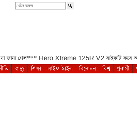
খোঁজ
করুন...
 জানা গেল***
Hero Xtreme 125R V2 বাইকটি কবে আসবে 
নীতি
স্বাস্থ্য
শিক্ষা
লাইফ স্টাইল
বিনোদন
বিশ্ব
প্রবাসী