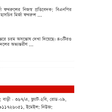
্জা ফখরুলের নিজস্ব প্রতিবেদক: বিএনপির
হাসচিব মির্জা ফখরুল ...
ন্তরে চরম অসন্তোষ দেখা দিয়েছে। ৪০টিরও
লের অভ্যন্তরীণ ...
 : বাড়ী - ৩৬৭/এ, ফ্ল্যাট-২বি, রোড-০৯,
০১৯১১৭২৬০৫১, ইমেইল: নিউজ: