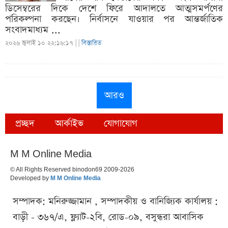
ডিসেম্বরের দিকে দেশে ফিরে আদালতে আত্মসমর্পণের
পরিকল্পনা করছেন। নির্বাসনে যাওয়ার পর আন্তর্জাতিক
সংবাদমাধ্যম ...
২০২৬ জুলাই ১০ ২২:১৬:১৭ |
|
বিস্তারিত
আরও
প্রচ্ছদ
আর্কাইভ
যোগাযোগ
M M Online Media
© All Rights Reserved binodon69 2009-2026
Developed by
M M Online Media
সম্পাদক: মনিরুজ্জামান , সম্পাদকীয় ও বানিজ্যিক কার্যালয় :
বাড়ী - ৩৬৭/এ, ফ্ল্যাট-২বি, রোড-০৯, বসুন্ধরা আবাসিক