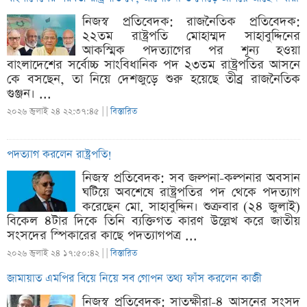
নিজস্ব প্রতিবেদক: রাজনৈতিক প্রতিবেদক:
২২তম রাষ্ট্রপতি মোহাম্মদ সাহাবুদ্দিনের
আকস্মিক পদত্যাগের পর শূন্য হওয়া
বাংলাদেশের সর্বোচ্চ সাংবিধানিক পদ ২৩তম রাষ্ট্রপতির আসনে
কে বসছেন, তা নিয়ে দেশজুড়ে শুরু হয়েছে তীব্র রাজনৈতিক
গুঞ্জন। ...
২০২৬ জুলাই ২৪ ২২:৩৭:৪৫ |
|
বিস্তারিত
পদত্যাগ করলেন রাষ্ট্রপতি!
নিজস্ব প্রতিবেদক: সব জল্পনা-কল্পনার অবসান
ঘটিয়ে অবশেষে রাষ্ট্রপতির পদ থেকে পদত্যাগ
করেছেন মো. সাহাবুদ্দিন। শুক্রবার (২৪ জুলাই)
বিকেল ৪টার দিকে তিনি ব্যক্তিগত কারণ উল্লেখ করে জাতীয়
সংসদের স্পিকারের কাছে পদত্যাগপত্র ...
২০২৬ জুলাই ২৪ ১৭:৫০:৪২ |
|
বিস্তারিত
জামায়াত এমপির বিয়ে নিয়ে সব গোপন তথ্য ফাঁস করলেন কাজী
নিজস্ব প্রতিবেদক: সাতক্ষীরা-৪ আসনের সংসদ