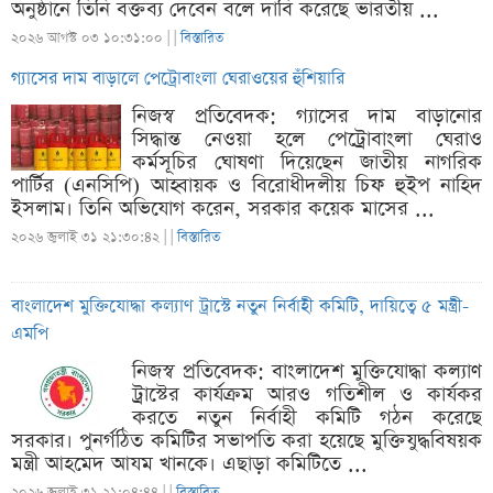
অনুষ্ঠানে তিনি বক্তব্য দেবেন বলে দাবি করেছে ভারতীয় ...
২০২৬ আগস্ট ০৩ ১০:৩১:০০ |
|
বিস্তারিত
গ্যাসের দাম বাড়ালে পেট্রোবাংলা ঘেরাওয়ের হুঁশিয়ারি
নিজস্ব প্রতিবেদক: গ্যাসের দাম বাড়ানোর
সিদ্ধান্ত নেওয়া হলে পেট্রোবাংলা ঘেরাও
কর্মসূচির ঘোষণা দিয়েছেন জাতীয় নাগরিক
পার্টির (এনসিপি) আহ্বায়ক ও বিরোধীদলীয় চিফ হুইপ নাহিদ
ইসলাম। তিনি অভিযোগ করেন, সরকার কয়েক মাসের ...
২০২৬ জুলাই ৩১ ২১:৩০:৪২ |
|
বিস্তারিত
বাংলাদেশ মুক্তিযোদ্ধা কল্যাণ ট্রাস্টে নতুন নির্বাহী কমিটি, দায়িত্বে ৫ মন্ত্রী-
এমপি
নিজস্ব প্রতিবেদক: বাংলাদেশ মুক্তিযোদ্ধা কল্যাণ
ট্রাস্টের কার্যক্রম আরও গতিশীল ও কার্যকর
করতে নতুন নির্বাহী কমিটি গঠন করেছে
সরকার। পুনর্গঠিত কমিটির সভাপতি করা হয়েছে মুক্তিযুদ্ধবিষয়ক
মন্ত্রী আহমেদ আযম খানকে। এছাড়া কমিটিতে ...
২০২৬ জুলাই ৩১ ২১:০৪:৪৪ |
|
বিস্তারিত