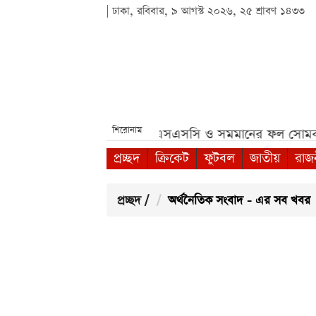
| ঢাকা, রবিবার, ৯ আগস্ট ২০২৬, ২৫ শ্রাবণ ১৪৩৩
শিরোনাম
রা ৫টি ৪জি বাটুন ফোন***
এসএসসি ও সমমানের ফল সোমবার, এ
প্রচ্ছদ
ক্রিকেট
ফুটবল
জাতীয়
রাজ
প্রচ্ছদ
/
অর্থনৈতিক সংবাদ - এর সব খবর