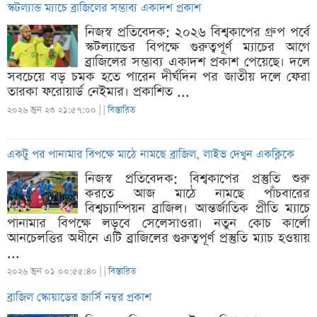
স্কটল্যান্ড ম্যাচে ব্রাজিলের সম্ভাব্য একাদশ প্রকাশ
নিজস্ব প্রতিবেদক: ২০২৬ বিশ্বকাপের গ্রুপ পর্বে
স্কটল্যান্ডের বিপক্ষে গুরুত্বপূর্ণ ম্যাচের আগে
ব্রাজিলের সম্ভাব্য একাদশ প্রকাশ পেয়েছে। দলে
সবচেয়ে বড় চমক হতে পারেন দীর্ঘদিন পর জাতীয় দলে ফেরা
তারকা ফরোয়ার্ড নেইমার। প্রকাশিত ...
২০২৬ জুন ২৩ ২১:৫৭:০০ |
|
বিস্তারিত
একটু পর পানামার বিপক্ষে মাঠে নামছে ব্রাজিল, লাইভ দেখুন একক্লিকে
নিজস্ব প্রতিবেদক: বিশ্বকাপের প্রস্তুতি শুরু
করতে আজ মাঠে নামছে পাঁচবারের
বিশ্বচ্যাম্পিয়ন ব্রাজিল। আন্তর্জাতিক প্রীতি ম্যাচে
পানামার বিপক্ষে লড়বে সেলেসাওরা। নতুন কোচ কার্লো
আনচেলত্তির অধীনে এটি ব্রাজিলের গুরুত্বপূর্ণ প্রস্তুতি ম্যাচ হওয়ায়
...
২০২৬ জুন ০১ ০০:৫৫:৪০ |
|
বিস্তারিত
ব্রাজিল স্কোয়াডের জার্সি নম্বর প্রকাশ