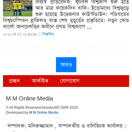
নিজস্ব প্রতিবেদক: ফুটবল বিশ্বকাপ শুরু হতে
আর মাত্র কয়েকদিন বাকি। ইতোমধ্যে বিশ্বজুড়ে
শুরু হয়েছে উত্তেজনার কাউন্টডাউন। পাঁচবারের
বিশ্বচ্যাম্পিয়ন ব্রাজিলও ব্যস্ত শেষ মুহূর্তের প্রস্তুতিতে। নতুন কোচ
কার্লো আনচেলত্তির অধীনে প্রথম বিশ্বকাপে ...
২০২৬ মে ৩১ ২১:৪৬:৪৮ |
|
বিস্তারিত
আরও
প্রচ্ছদ
আর্কাইভ
যোগাযোগ
M M Online Media
© All Rights Reserved binodon69 2009-2026
Developed by
M M Online Media
সম্পাদক: মনিরুজ্জামান , সম্পাদকীয় ও বানিজ্যিক কার্যালয় :