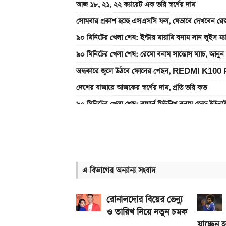
আজ ১৮, ২১, ২২ ক্যারেট এক ভরি স্বর্ণের দাম
সোমবার প্রকাশ হচ্ছে এসএসসি ফল, যেভাবে দেখবেন রেজ
৯০ মিনিটের খেলা শেষ: ইন্টার মায়ামি বনাম সান লুইস ম্
৯০ মিনিটের খেলা শেষ: রেমো বনাম সান্তোস ম্যাচ, জান
অন্ধকারে জ্বলে উঠবে ফোনের পেছন, REDMI K100 
দেশের বাজারে আজকের স্বর্ণের দাম, প্রতি ভরি কত
৯০ মিনিটের খেলা শেষ: বায়ার্ন মিউনিখ বনাম জেজু ইউন
ঘরে যে ৪ প্রানী থাকলে সংসারে অভাব লেগেই থাকে
একটু পর শুরু, Milan Vs Inter ম্যাচ; লাইভ দেখুন 
গ্যাসের দাম নিয়ে সুখবর, যা জানাল পেট্রোবাংলা
এ বিভাগের অন্যান্য সংবাদ
একটু পর শুরু, চেলসি ও জুভেন্টাস ম্যাচ; লাইভ দেখুন এখ
আজকের সকল দেশের টাকার রেট: ০৫ আগস্ট ২০২৬
রোনালদোর বিয়ের ভেন্যু
ও তারিখ নিয়ে নতুন চমক
যাচ্ছেন 