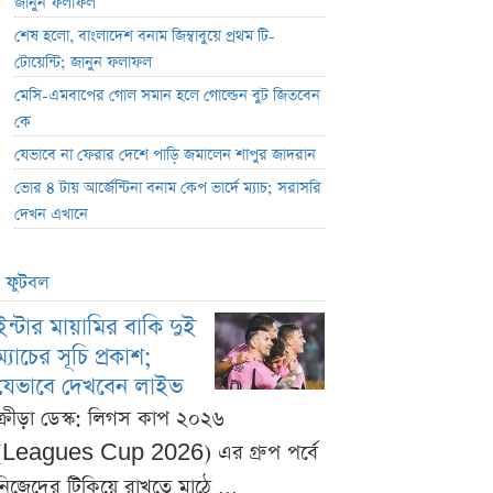
জানুন ফলাফল
শেষ হলো, বাংলাদেশ বনাম জিম্বাবুয়ে প্রথম টি-
টোয়েন্টি; জানুন ফলাফল
মেসি-এমবাপের গোল সমান হলে গোল্ডেন বুট জিতবেন
কে
যেভাবে না ফেরার দেশে পাড়ি জমালেন শাপুর জাদরান
ভোর ৪ টায় আর্জেন্টিনা বনাম কেপ ভার্দে ম্যাচ; সরাসরি
দেখন এখানে
ফুটবল
ইন্টার মায়ামির বাকি দুই
ম্যাচের সূচি প্রকাশ;
যেভাবে দেখবেন লাইভ
ক্রীড়া ডেস্ক: লিগস কাপ ২০২৬
(Leagues Cup 2026) এর গ্রুপ পর্বে
নিজেদের টিকিয়ে রাখতে মাঠে ...