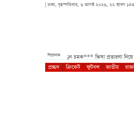
| ঢাকা, বৃহস্পতিবার, ৬ আগস্ট ২০২৬, ২২ শ্রাবণ ১৪
শিরোনাম
েন্যু ও তারিখ নিয়ে নতুন চমক***
ভিসা প্রতারণা নিয়ে সতর্কবার
প্রচ্ছদ
ক্রিকেট
ফুটবল
জাতীয়
রাজ