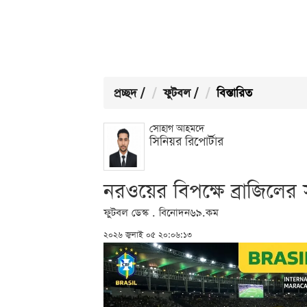
প্রচ্ছদ
/
ফুটবল
/
বিস্তারিত
সোহাগ আহমদে
সিনিয়র রিপোর্টার
নরওয়ের বিপক্ষে ব্রাজিলের 
ফুটবল ডেস্ক . বিনোদন৬৯.কম
২০২৬ জুলাই ০৫ ২০:০৬:১৩