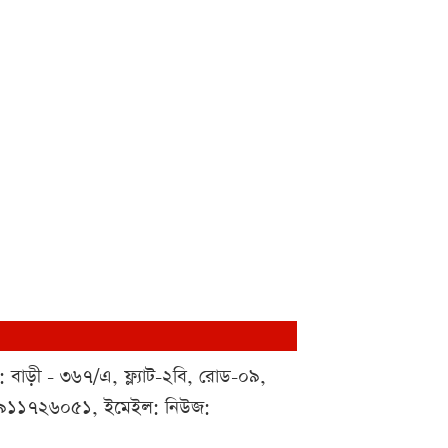
 : বাড়ী - ৩৬৭/এ, ফ্ল্যাট-২বি, রোড-০৯,
০১৯১১৭২৬০৫১, ইমেইল: নিউজ: