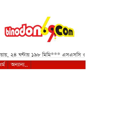
 ঘণ্টায় ১৯৮ মিমি***
এসএসসি ও সমমানের ফল কবে জানাল শিক্ষা
ধর্ম
অন্যান্য..