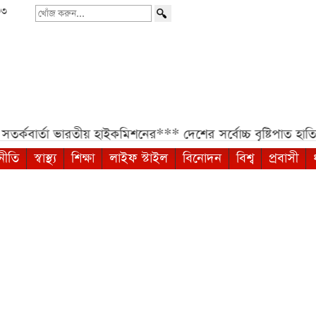
৩৩
খোঁজ
করুন...
্তা ভারতীয় হাইকমিশনের***
দেশের সর্বোচ্চ বৃষ্টিপাত হাতিয়ায়, ২৪
নীতি
স্বাস্থ্য
শিক্ষা
লাইফ স্টাইল
বিনোদন
বিশ্ব
প্রবাসী