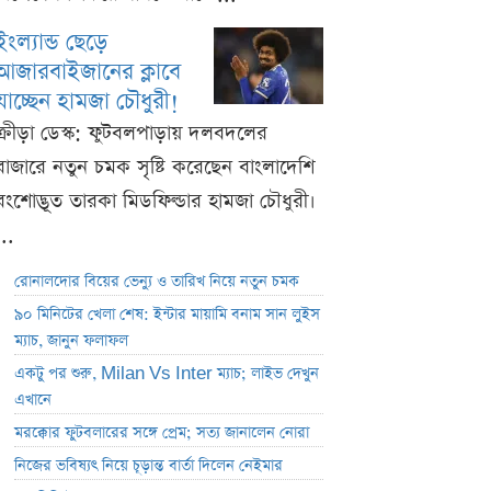
ইংল্যান্ড ছেড়ে
আজারবাইজানের ক্লাবে
যাচ্ছেন হামজা চৌধুরী!
ক্রীড়া ডেস্ক: ফুটবলপাড়ায় দলবদলের
বাজারে নতুন চমক সৃষ্টি করেছেন বাংলাদেশি
বংশোদ্ভূত তারকা মিডফিল্ডার হামজা চৌধুরী।
...
রোনালদোর বিয়ের ভেন্যু ও তারিখ নিয়ে নতুন চমক
৯০ মিনিটের খেলা শেষ: ইন্টার মায়ামি বনাম সান লুইস
ম্যাচ, জানুন ফলাফল
একটু পর শুরু, Milan Vs Inter ম্যাচ; লাইভ দেখুন
এখানে
মরক্কোর ফুটবলারের সঙ্গে প্রেম; সত্য জানালেন নোরা
নিজের ভবিষ্যৎ নিয়ে চূড়ান্ত বার্তা দিলেন নেইমার