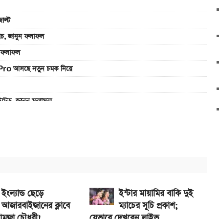
াল্ট
যাচ, জানুন ফলাফল
ুন ফলাফল
Pro আসছে নতুন চমক নিয়ে
াইটেড, জানুন ফলাফল
এখানে
ানে
ইংল্যান্ড ছেড়ে
ইন্টার মায়ামির বাকি দুই
আজারবাইজানের ক্লাবে
ম্যাচের সূচি প্রকাশ;
হামজা চৌধুরী!
যেভাবে দেখবেন লাইভ