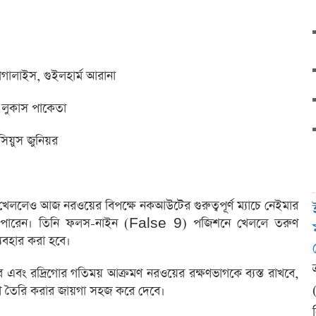
মাগালাইস, গুইলহার্ম আরানা
, লুকাস পাকেতা
িসিয়ুস জুনিয়র
খেললেও আজ নরওয়ের বিপক্ষে নকআউটের গুরুত্বপূর্ণ ম্যাচে নেইমার
ে পারেন। তিনি ফলস-নাইন (False 9) পজিশনে খেললে তরুণ
 ব্যবহার করা হবে।
 এবং রদ্রিগোর গতিময় আক্রমণ নরওয়ের রক্ষণভাগকে ব্যস্ত রাখবে,
ণ তৈরি করার জায়গা সহজ করে দেবে।