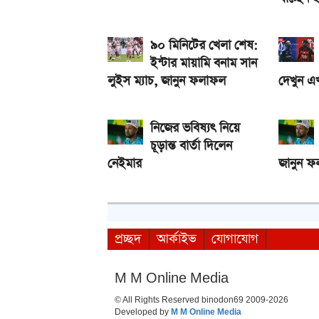
৯০ মিনিটের খেলা শেষ:
ইন্টার মায়ামি বনাম সান
লুইস ম্যাচ, জানুন ফলাফল
দেখুন এ
নিজের ভবিষ্যৎ নিয়ে
চূড়ান্ত বার্তা দিলেন
নেইমার
জানুন 
প্রচ্ছদ
আর্কাইভ
যোগাযোগ
M M Online Media
© All Rights Reserved binodon69 2009-2026
Developed by
M M Online Media