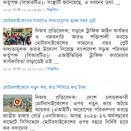
কর্তৃপক্ষ (বিআরটিএ)। সংস্থাটি জানিয়েছে, এ ধরনের তথ্য ...
২০২৬ আগস্ট ০২ ২২:২৯:৪৩ |
|
বিস্তারিত
মোটরসাইকেলের সামনেও বাধ্যতামূলক হচ্ছে নম্বর প্লেট
নিজস্ব প্রতিবেদক: সড়কে ট্রাফিক আইন কার্যকর
ও নজরদারি আরও শক্তিশালী করতে
মোটরসাইকেলের সামনেও নম্বর প্লেট
বাধ্যতামূলক করার উদ্যোগ নিয়েছে বাংলাদেশ সড়ক পরিবহন
কর্তৃপক্ষ (বিআরটিএ)। এআইভিত্তিক ট্রাফিক ক্যামেরার
কার্যকারিতা বাড়াতেই এই ...
২০২৬ আগস্ট ০২ ১৫:৫২:২৫ |
|
বিস্তারিত
মোটরসাইকেলে নতুন কর; কত সিসিতে কত টাকা
নিজস্ব প্রতিবেদক: দেশে চলাচলকারী
মোটরসাইকেলের ওপর নতুন করে অগ্রিম
আয়কর (এআইটি) আরোপের পরিকল্পনা করছে
জাতীয় রাজস্ব বোর্ড (এনবিআর)। আসন্ন ২০২৬–২৭ অর্থবছরের
বাজেটে সিসিভেদে মোটরসাইকেলের ওপর বছরে নির্দিষ্ট হারে
কর বসানোর ...