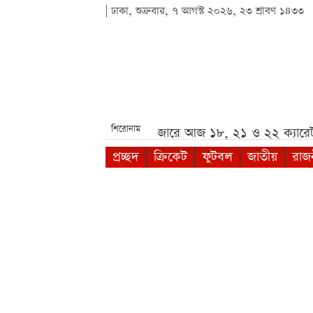
| ঢাকা, শুক্রবার, ৭ আগস্ট ২০২৬, ২৩ শ্রাবণ ১৪৩৩
শিরোনাম
ে কঠোর কর্মসূচি***
দেশের বাজারে আজ ১৮, ২১ ও ২২ ক্যারেট
প্রচ্ছদ
ক্রিকেট
ফুটবল
জাতীয়
রাজ