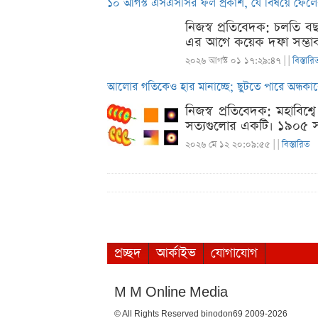
১০ আগস্ট এসএসসির ফল প্রকাশ, যে বিষয়ে ফেলে
নিজস্ব প্রতিবেদক: চলতি 
এর আগে কয়েক দফা সম্ভাব্য
২০২৬ আগস্ট ০১ ১৭:২৯:৪৭ |
|
বিস্তারি
আলোর গতিকেও হার মানাচ্ছে; ছুটতে পারে অন্ধকা
নিজস্ব প্রতিবেদক: মহাবিশ
সত্যগুলোর একটি। ১৯০৫ সাল
২০২৬ মে ১২ ২০:০৯:৫৫ |
|
বিস্তারিত
প্রচ্ছদ
আর্কাইভ
যোগাযোগ
M M Online Media
© All Rights Reserved binodon69 2009-2026