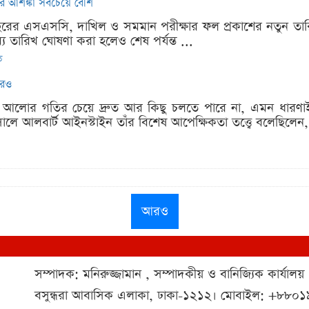
র আশঙ্কা সবচেয়ে বেশি
বছরের এসএসসি, দাখিল ও সমমান পরীক্ষার ফল প্রকাশের নতুন তার
 তারিখ ঘোষণা করা হলেও শেষ পর্যন্ত ...
ত
রেও
্বে আলোর গতির চেয়ে দ্রুত আর কিছু চলতে পারে না, এমন ধারণাই 
ে আলবার্ট আইনস্টাইন তাঁর বিশেষ আপেক্ষিকতা তত্ত্বে বলেছিলেন,
আরও
সম্পাদক: মনিরুজ্জামান , সম্পাদকীয় ও বানিজ্যিক কার্যালয়
বসুন্ধরা আবাসিক এলাকা, ঢাকা-১২১২। মোবাইল: +৮৮