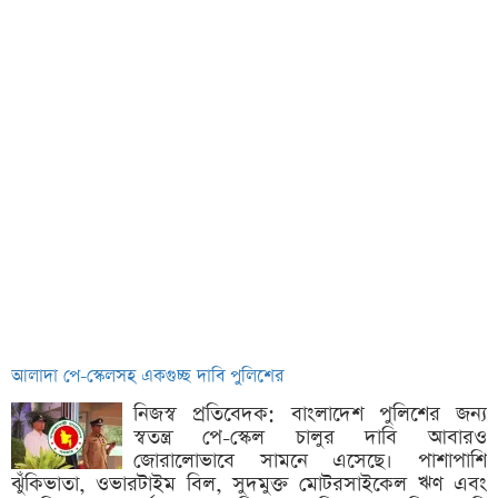
আলাদা পে-স্কেলসহ একগুচ্ছ দাবি পুলিশের
নিজস্ব প্রতিবেদক: বাংলাদেশ পুলিশের জন্য
স্বতন্ত্র পে-স্কেল চালুর দাবি আবারও
জোরালোভাবে সামনে এসেছে। পাশাপাশি
ঝুঁকিভাতা, ওভারটাইম বিল, সুদমুক্ত মোটরসাইকেল ঋণ এবং