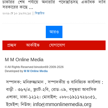
চাকরির শেষ পর্যায়ে অনারারি পদোন্নতিসহ একাধিক দাবি
সরকারের কাছে ...
২০২৬ মে ১০ ১৬:৩২:১৫ |
|
বিস্তারিত
আরও
প্রচ্ছদ
আর্কাইভ
যোগাযোগ
M M Online Media
© All Rights Reserved binodon69 2009-2026
Developed by
M M Online Media
সম্পাদক: মনিরুজ্জামান , সম্পাদকীয় ও বানিজ্যিক কার্যালয় :
বাড়ী - ৩৬৭/এ, ফ্ল্যাট-২বি, রোড-০৯, বসুন্ধরা আবাসিক
এলাকা, ঢাকা-১২১২। মোবাইল: +৮৮০১৯১১৭২৬০৫১,
ইমেইল: নিউজ:
info@mmonlinemedia.org