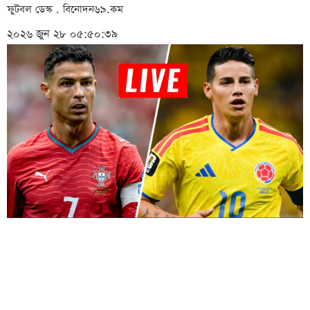
ফুটবল ডেস্ক . বিনোদন৬৯.কম
২০২৬ জুন ২৮ ০৫:৫০:৩৯