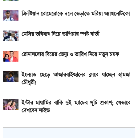
iQOO Z11-এ থাকছে ৬.৮৩ ইঞ্চির কার্ভড AMOLED
ডিসপ্লে, থাকছে সরু ফ্রেম
ক্রিস্টিয়ান রোমেরোকে দলে ভেড়াতে মরিয়া অ্যাথলেটিকো
২০২৬ সালের প্রথম পূর্ণগ্রাস সূর্যগ্রহণ কবে, কোথা থেকে দেখা
মেসির ভবিষ্যৎ নিয়ে তাপিয়ার স্পষ্ট বার্তা
যাবে
রোনালদোর বিয়ের ভেন্যু ও তারিখ নিয়ে নতুন চমক
ইংল্যান্ড ছেড়ে আজারবাইজানের ক্লাবে যাচ্ছেন হামজা
চৌধুরী!
ইন্টার মায়ামির বাকি দুই ম্যাচের সূচি প্রকাশ; যেভাবে
দেখবেন লাইভ