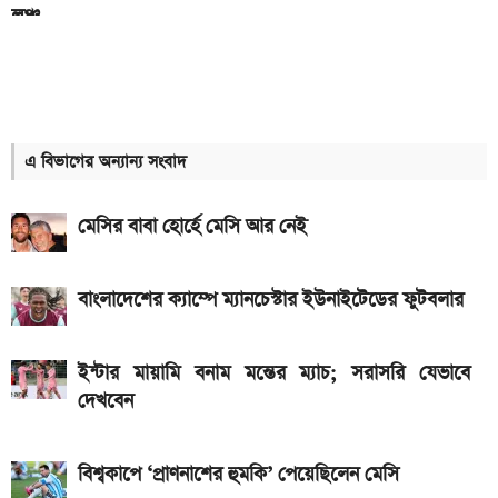
লঞ্চ
আজকের স্বর্ণের বাজারদর: ০৮ আগস্ট ২০২৬
৭,৫০০mAh ব্যাটারির Redmi 17 আনল Xiaomi, দাম
কত
এ বিভাগের অন্যান্য সংবাদ
আগামী সপ্তাহেই সুখবর, বেতন-ইনক্রিমেট নিয়ে যা জানা গেল
মেসির বাবা হোর্হে মেসি আর নেই
Hero Xtreme 125R V2 বাইকটি কবে আসবে
বাংলাদেশে ও দাম কত
বাংলাদেশের ক্যাম্পে ম্যানচেস্টার ইউনাইটেডের ফুটবলার
আজকের স্বর্ণের বাজারদর: ০৭ আগস্ট ২০২৬
দেশের বাজারে আজ ১৮, ২১ ও ২২ ক্যারেট একভরি সোনার
ইন্টার মায়ামি বনাম মন্তের ম্যাচ; সরাসরি যেভাবে
দাম
দেখবেন
Bajaj Pulsar N160 S ও N160 SS লঞ্চ, থাকছে ৪-
ভালভ ইঞ্জিন ও TFT ডিসপ্লে
বিশ্বকাপে ‘প্রাণনাশের হুমকি’ পেয়েছিলেন মেসি