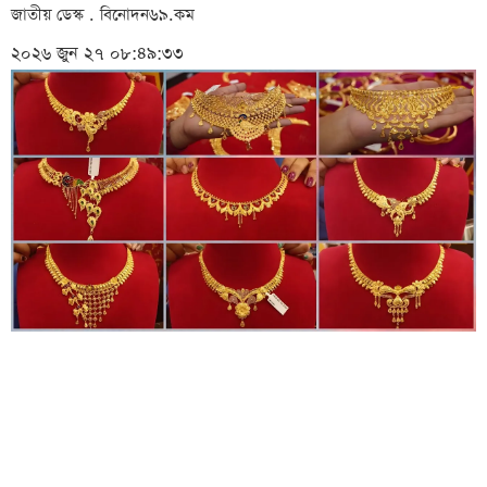
জাতীয় ডেস্ক . বিনোদন৬৯.কম
২০২৬ জুন ২৭ ০৮:৪৯:৩৩