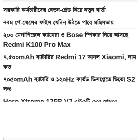
সরকারি কর্মচারীদের বেতন-গ্রেড নিয়ে নতুন বার্তা
নবম পে-স্কেলের ফাইল যেদিন উঠতে পারে মন্ত্রিসভায়
২০০ মেগাপিক্সেল ক্যামেরা ও Bose স্পিকার নিয়ে আসছে
Redmi K100 Pro Max
৭,৫০০mAh ব্যাটারির Redmi 17 আনল Xiaomi, দাম
কত
৭০৫০mAh ব্যাটারি ও ১২০Hz কার্ভড ডিসপ্লেতে ভিভো S2
লঞ্চ
Hero Xtreme 125R V2 বাইকটি কবে আসবে
বাংলাদেশে ও দাম কত
১০ থেকে ১৬ আগস্ট: এক সপ্তাহে আসছে ৫ নতুন স্মার্টফোন
আজকের স্বর্ণের বাজারদর: ০৮ আগস্ট ২০২৬