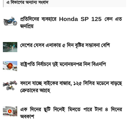
এ বিভাগের অন্যান্য সংবাদ
ইন্টার মায়ামি বনাম মন্তের ম্যাচ; সরাসরি যেভাবে দেখবেন
প্রতিদিনের ব্যবহারে Honda SP 125 কেন এত
আগামী সপ্তাহেই সুখবর, বেতন-ইনক্রিমেট নিয়ে যা জানা গেল
জনপ্রিয়
Bajaj Pulsar N160 S ও N160 SS লঞ্চ, থাকছে ৪-
ভালভ ইঞ্জিন ও TFT ডিসপ্লে
দেশের যেসব এলাকায় ৫ দিন বৃষ্টির সম্ভাবনা বেশি
মালয়েশিয়ায় যেতে বাংলাদেশিদের আবেদন শুরু, অগ্রাধিকার
পাবেন যারা
রাষ্ট্রপতি নির্বাচনে দুই মনোনয়নপত্র নিল বিএনপি
iQOO Z11-এ থাকছে ৬.৮৩ ইঞ্চির কার্ভড AMOLED
ডিসপ্লে, থাকছে সরু ফ্রেম
বদলে যাচ্ছে বাইকের বাজার, ১২৫ সিসির মডেলে বাড়ছে
ক্রেতাদের আগ্রহ
৭৫০০mAh ব্যাটারি নিয়ে বাজারে এলো Redmi 17 5G
ও 4G
এক দিনের ছুটি নিলেই মিলতে পারে টানা ৪ দিনের
দেশের বাজারে আজ ১৮, ২১ ও ২২ ক্যারেট একভরি সোনার
অবকাশ
দাম