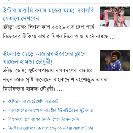
ইন্টার মায়ামি বনাম মন্তের ম্যাচ; সরাসরি
যেভাবে দেখবেন
ক্রীড়া ডেস্ক: লিগস কাপ ২০২৬-এর গ্রুপ পর্বে
নিজেদের টিকিয়ে রাখার মিশন নিয়ে আজ মাঠে নামছে ...
ইংল্যান্ড ছেড়ে আজারবাইজানের ক্লাবে
যাচ্ছেন হামজা চৌধুরী!
ক্রীড়া ডেস্ক: ফুটবলপাড়ায় দলবদলের বাজারে
নতুন চমক সৃষ্টি করেছেন বাংলাদেশি বংশোদ্ভূত তারকা
মিডফিল্ডার হামজা চৌধুরী। ...
মেসির বাবা হোর্হে মেসি আর নেই
বাংলাদেশের ক্যাম্পে ম্যানচেস্টার ইউনাইটেডের ফুটবলার
বিশ্বকাপে ‘প্রাণনাশের হুমকি’ পেয়েছিলেন মেসি
ক্রিস্টিয়ান রোমেরোকে দলে ভেড়াতে মরিয়া অ্যাথলেটিকো