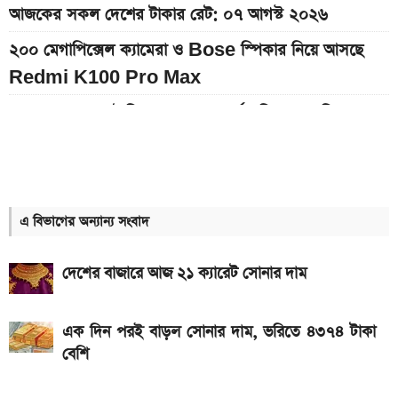
আজকের সকল দেশের টাকার রেট: ০৭ আগস্ট ২০২৬
২০০ মেগাপিক্সেল ক্যামেরা ও Bose স্পিকার নিয়ে আসছে
Redmi K100 Pro Max
৭০৫০mAh ব্যাটারি ও ১২০Hz কার্ভড ডিসপ্লেতে ভিভো S2
লঞ্চ
আজকের স্বর্ণের বাজারদর: ০৮ আগস্ট ২০২৬
আগামী সপ্তাহেই সুখবর, বেতন-ইনক্রিমেট নিয়ে যা জানা গেল
এ বিভাগের অন্যান্য সংবাদ
৭,৫০০mAh ব্যাটারির Redmi 17 আনল Xiaomi, দাম
দেশের বাজারে আজ ২১ ক্যারেট সোনার দাম
কত
আজকের স্বর্ণের বাজারদর: ০৭ আগস্ট ২০২৬
এক দিন পরই বাড়ল সোনার দাম, ভরিতে ৪৩৭৪ টাকা
Hero Xtreme 125R V2 বাইকটি কবে আসবে
বেশি
বাংলাদেশে ও দাম কত