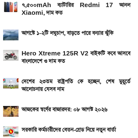
দেশের বাজারে আজ ১৮, ২১ ও ২২ ক্যারেট একভরি সোনার
৭,৫০০mAh ব্যাটারির Redmi 17 আনল
Xiaomi, দাম কত
দাম
২০২৬ সালের প্রথম পূর্ণগ্রাস সূর্যগ্রহণ কবে, কোথা থেকে দেখা
আগস্টে ১-২টি লঘুচাপ, বাড়তে পারে বন্যার ঝুঁকি
যাবে
Bajaj Pulsar N160 S ও N160 SS লঞ্চ, থাকছে ৪-
Hero Xtreme 125R V2 বাইকটি কবে আসবে
ভালভ ইঞ্জিন ও TFT ডিসপ্লে
বাংলাদেশে ও দাম কত
দেশের ২৩তম রাষ্ট্রপতি কে হচ্ছেন, শেষ মুহূর্তে
আলোচনায় যেসব নাম
আজকের স্বর্ণের বাজারদর: ০৮ আগস্ট ২০২৬
সরকারি কর্মচারীদের বেতন-গ্রেড নিয়ে নতুন বার্তা