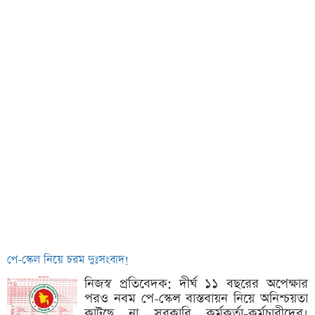
পে-স্কেল নিয়ে চরম দুঃসংবাদ!
নিজস্ব প্রতিবেদক: দীর্ঘ ১১ বছরের অপেক্ষার
পরও নবম পে-স্কেল বাস্তবায়ন নিয়ে অনিশ্চয়তা
কাটছে না সরকারি কর্মকর্তা-কর্মচারীদের।