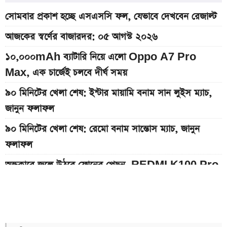
সোমবার প্রকাশ হচ্ছে এসএসসি ফল, যেভাবে দেখবেন রেজাল্ট
আজকের স্বর্ণের বাজারদর: ০৫ আগস্ট ২০২৬
১০,০০০mAh ব্যাটারি নিয়ে এলো Oppo A7 Pro
Max, এক চার্জেই চলবে দীর্ঘ সময়
৯০ মিনিটের খেলা শেষ: ইন্টার মায়ামি বনাম সান লুইস ম্যাচ,
জানুন ফলাফল
৯০ মিনিটের খেলা শেষ: রেমো বনাম সান্তোস ম্যাচ, জানুন
ফলাফল
অন্ধকারে জ্বলে উঠবে ফোনের পেছন, REDMI K100 Pro
আসছে নতুন চমক নিয়ে
দেশের বাজারে আজকের স্বর্ণের দাম, প্রতি ভরি কত
১২ আগস্ট আসছে Realme 16x 5G, ৭,০০০mAh