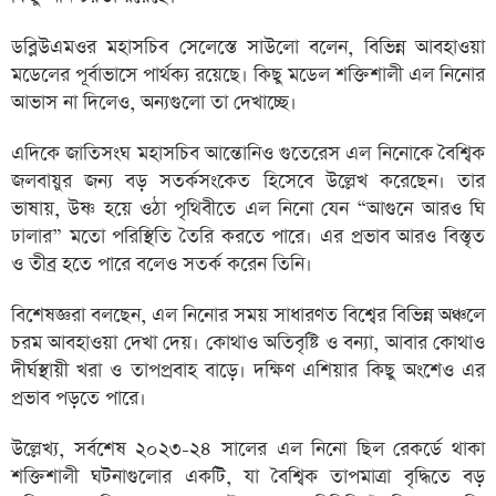
ডব্লিউএমওর মহাসচিব সেলেস্তে সাউলো বলেন, বিভিন্ন আবহাওয়া
মডেলের পূর্বাভাসে পার্থক্য রয়েছে। কিছু মডেল শক্তিশালী এল নিনোর
আভাস না দিলেও, অন্যগুলো তা দেখাচ্ছে।
এদিকে জাতিসংঘ মহাসচিব আন্তোনিও গুতেরেস এল নিনোকে বৈশ্বিক
জলবায়ুর জন্য বড় সতর্কসংকেত হিসেবে উল্লেখ করেছেন। তার
ভাষায়, উষ্ণ হয়ে ওঠা পৃথিবীতে এল নিনো যেন “আগুনে আরও ঘি
ঢালার” মতো পরিস্থিতি তৈরি করতে পারে। এর প্রভাব আরও বিস্তৃত
ও তীব্র হতে পারে বলেও সতর্ক করেন তিনি।
বিশেষজ্ঞরা বলছেন, এল নিনোর সময় সাধারণত বিশ্বের বিভিন্ন অঞ্চলে
চরম আবহাওয়া দেখা দেয়। কোথাও অতিবৃষ্টি ও বন্যা, আবার কোথাও
দীর্ঘস্থায়ী খরা ও তাপপ্রবাহ বাড়ে। দক্ষিণ এশিয়ার কিছু অংশেও এর
প্রভাব পড়তে পারে।
উল্লেখ্য, সর্বশেষ ২০২৩-২৪ সালের এল নিনো ছিল রেকর্ডে থাকা
শক্তিশালী ঘটনাগুলোর একটি, যা বৈশ্বিক তাপমাত্রা বৃদ্ধিতে বড়