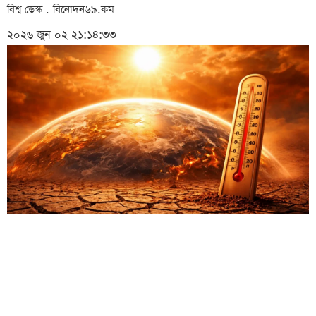
বিশ্ব ডেস্ক . বিনোদন৬৯.কম
২০২৬ জুন ০২ ২১:১৪:৩৩