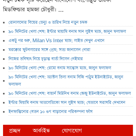
নতুন চমক সৃষ্টি করেছেন বাংলাদেশি বংশোদ্ভূত তারকা
মিডফিল্ডার হামজা চৌধুরী। ...
রোনালদোর বিয়ের ভেন্যু ও তারিখ নিয়ে নতুন চমক
৯০ মিনিটের খেলা শেষ: ইন্টার মায়ামি বনাম সান লুইস ম্যাচ, জানুন ফলাফল
একটু পর শুরু, Milan Vs Inter ম্যাচ; লাইভ দেখুন এখানে
মরক্কোর ফুটবলারের সঙ্গে প্রেম; সত্য জানালেন নোরা
নিজের ভবিষ্যৎ নিয়ে চূড়ান্ত বার্তা দিলেন নেইমার
৯০ মিনিটের খেলা শেষ: রেমো বনাম সান্তোস ম্যাচ, জানুন ফলাফল
৯০ মিনিটের খেলা শেষ: অ্যাস্টল ভিলা বনাম বিজি পাঠুম ইউনাইটেড, জানুন
ফলাফল
৯০ মিনিটের খেলা শেষ: বায়ার্ন মিউনিখ বনাম জেজু ইউনাইটেড, জানুন ফলাফল
ইন্টার মিয়ামি বনাম আতলেতিকো সান লুইস ম্যাচ; যেভাবে সরাসরি দেখবেন
ইনফান্তিনোর বেতন ১০ গুণ বাড়ানোর পরিকল্পনা ফাঁস
প্রচ্ছদ
আর্কাইভ
যোগাযোগ