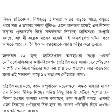
নিজস্ব প্রতিবেদক: বিশ্বজুড়ে তাপমাত্রা আরও বাড়তে পারে, বাড়তে
পারে খরা ও ভয়াবহ বন্যার ঝুঁকিও। এমন আশঙ্কার মধ্যেই এল নিনোর
সম্ভাব্য প্রত্যাবর্তন নিয়ে সতর্কবার্তা দিয়েছে জাতিসংঘ। সংস্থাটি
বলছে, আগামী কয়েক মাসের মধ্যেই এই জলবায়ুগত ঘটনা ফিরে
আসতে পারে, যা বৈশ্বিক আবহাওয়াকে আরও অস্থির করে তুলবে।
মঙ্গলবার (২ জুন) জাতিসংঘের আবহাওয়া সংস্থা ওয়ার্ল্ড
মেটিওরোলজিক্যাল অর্গানাইজেশন (ডব্লিউএমও) জানায়, সেপ্টেম্বরের
আগেই এল নিনো গঠনের সম্ভাবনা প্রায় ৮০ শতাংশ। আর নভেম্বরের
মধ্যে এই সম্ভাবনা বেড়ে ৯০ শতাংশে পৌঁছাতে পারে।
ডব্লিউএমওর মতে, বর্তমান পূর্বাভাস মডেলগুলো অন্তত মাঝারি মাত্রার
এল নিনোর ইঙ্গিত দিচ্ছে। যদিও কিছু বিজ্ঞানী এটিকে ‘সুপার এল
নিনো’ হওয়ার আশঙ্কা প্রকাশ করেছেন, তবে সংস্থাটি বলছে, এখনই
এমন সিদ্ধান্তে পৌঁছানো ঠিক হবে না। কারণ পরিস্থিতি নিয়ে এখনও
কিছু অনিশ্চয়তা রয়েছে।