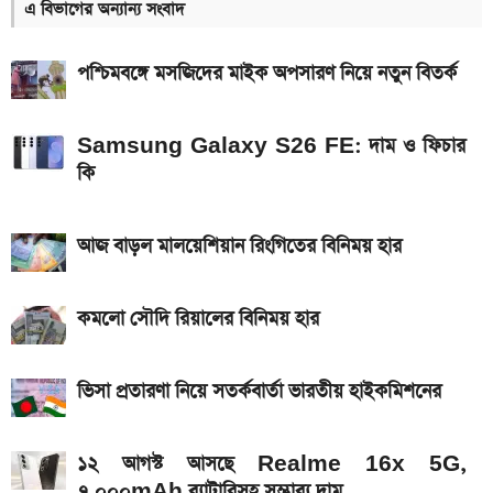
এ বিভাগের অন্যান্য সংবাদ
ব্যাটারিসহ সম্ভাব্য দাম
৮০০০ mAh ব্যাটারি সহ আসছে Redmi Note 17 5G,
পশ্চিমবঙ্গে মসজিদের মাইক অপসারণ নিয়ে নতুন বিতর্ক
দাম কত?
একটু পর শুরু, Milan Vs Inter ম্যাচ; লাইভ দেখুন এখানে
Samsung Galaxy S26 FE: দাম ও ফিচার
কি
একটু পর শুরু, চেলসি ও জুভেন্টাস ম্যাচ; লাইভ দেখুন এখানে
ইন্টার মায়ামির বাকি দুই ম্যাচের সূচি প্রকাশ; যেভাবে দেখবেন
আজ বাড়ল মালয়েশিয়ান রিংগিতের বিনিময় হার
লাইভ
গ্যাসের দাম নিয়ে সুখবর, যা জানাল পেট্রোবাংলা
কমলো সৌদি রিয়ালের বিনিময় হার
আজকের সকল দেশের টাকার রেট: ০৫ আগস্ট ২০২৬
ভিসা প্রতারণা নিয়ে সতর্কবার্তা ভারতীয় হাইকমিশনের
আসছে টানা ৫ দিনের বৃষ্টি!
১২ আগস্ট আসছে Realme 16x 5G,
৭,০০০mAh ব্যাটারিসহ সম্ভাব্য দাম