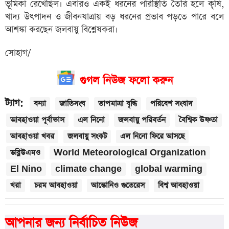
ভূমিকা রেখেছিল। এবারও একই ধরনের পরিস্থিতি তৈরি হলে কৃষি,
খাদ্য উৎপাদন ও জীবনযাত্রায় বড় ধরনের প্রভাব পড়তে পারে বলে
আশঙ্কা করছেন জলবায়ু বিশ্লেষকরা।
সোহাগ/
গুগল নিউজ ফলো করুন
ট্যাগ:
বন্যা
জাতিসংঘ
তাপমাত্রা বৃদ্ধি
পরিবেশ সংবাদ
আবহাওয়া পূর্বাভাস
এল নিনো
জলবায়ু পরিবর্তন
বৈশ্বিক উষ্ণতা
আবহাওয়া খবর
জলবায়ু সংকট
এল নিনো ফিরে আসছে
ডব্লিউএমও
World Meteorological Organization
El Nino
climate change
global warming
খরা
চরম আবহাওয়া
আন্তোনিও গুতেরেস
বিশ্ব আবহাওয়া
আপনার জন্য নির্বাচিত নিউজ