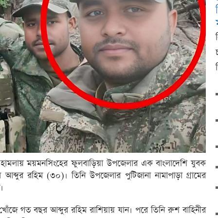
ড্রোন হামলায় ময়মনসিংহের ফুলবাড়িয়া উপজেলার এক বাংলাদেশি যুবক
আব্দুর রহিম (৩০)। তিনি উপজেলার পুটিজানা নামাপাড়া গ্রামের
ন।
ার খোঁজে গত বছর আব্দুর রহিম রাশিয়ায় যান। পরে তিনি রুশ বাহিনীর