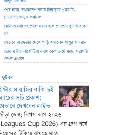
জানুন ফলাফল
শেষ হলো, বাংলাদেশ বনাম জিম্বাবুয়ে প্রথম টি-
টোয়েন্টি; জানুন ফলাফল
মেসি-এমবাপের গোল সমান হলে গোল্ডেন বুট জিতবেন
কে
যেভাবে না ফেরার দেশে পাড়ি জমালেন শাপুর জাদরান
ভোর ৪ টায় আর্জেন্টিনা বনাম কেপ ভার্দে ম্যাচ; সরাসরি
দেখন এখানে
ফুটবল
ইন্টার মায়ামির বাকি দুই
ম্যাচের সূচি প্রকাশ;
যেভাবে দেখবেন লাইভ
ক্রীড়া ডেস্ক: লিগস কাপ ২০২৬
(Leagues Cup 2026) এর গ্রুপ পর্বে
নিজেদের টিকিয়ে রাখতে মাঠে ...