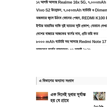
১২ আগস্ট আসছে Realme 16x 5G, ৭,০০০mAh ব্যাটা
Vivo S2 উন্মোচন, ৭,০৫০mAh ব্যাটারি ও Dimen
অন্ধকারে জ্বলে উঠবে ফোনের পেছন, REDMI K100 
ইন্টার মায়ামির বাকি দুই ম্যাচের সূচি প্রকাশ; যেভাবে দে
দেশের বাজারে আজকের স্বর্ণের দাম, প্রতি ভরি কত
৮০০০ mAh ব্যাটারি সহ আসছে Redmi Note 17 
আজকের স্বর্ণের বাজারদর: ০৬ আগস্ট ২০২৬
একটু পর শুরু, Milan Vs Inter ম্যাচ; লাইভ দেখুন 
এসএসসি ও সমমানের ফল কবে জানাল শিক্ষা বোর্ড
একটু পর শুরু, চেলসি ও জুভেন্টাস ম্যাচ; লাইভ দেখুন এখ
এ বিভাগের অন্যান্য সংবাদ
আসছে টানা ৫ দিনের বৃষ্টি!
আজ ৪ ঘণ্টা বিদ্যুৎ থাকবে না যেসব এলাকায়, আগেই জেন
এক দিনেই দুবার সূর্যাস্ত
হয় যে গ্রামে
২০২৬