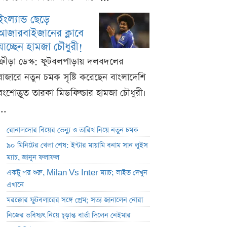
ইংল্যান্ড ছেড়ে
আজারবাইজানের ক্লাবে
যাচ্ছেন হামজা চৌধুরী!
ক্রীড়া ডেস্ক: ফুটবলপাড়ায় দলবদলের
বাজারে নতুন চমক সৃষ্টি করেছেন বাংলাদেশি
বংশোদ্ভূত তারকা মিডফিল্ডার হামজা চৌধুরী।
...
রোনালদোর বিয়ের ভেন্যু ও তারিখ নিয়ে নতুন চমক
৯০ মিনিটের খেলা শেষ: ইন্টার মায়ামি বনাম সান লুইস
ম্যাচ, জানুন ফলাফল
একটু পর শুরু, Milan Vs Inter ম্যাচ; লাইভ দেখুন
এখানে
মরক্কোর ফুটবলারের সঙ্গে প্রেম; সত্য জানালেন নোরা
নিজের ভবিষ্যৎ নিয়ে চূড়ান্ত বার্তা দিলেন নেইমার