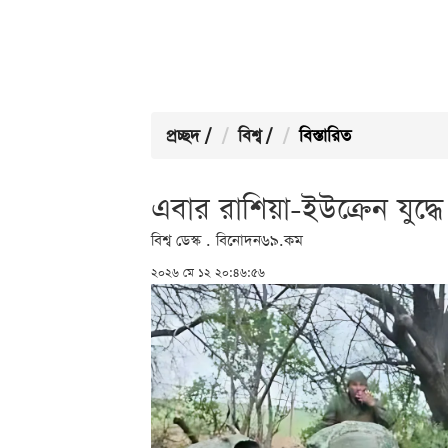
প্রচ্ছদ
/
বিশ্ব
/
বিস্তারিত
এবার রাশিয়া-ইউক্রেন যুদ্
বিশ্ব ডেস্ক . বিনোদন৬৯.কম
২০২৬ মে ১২ ২০:৪৬:৫৬