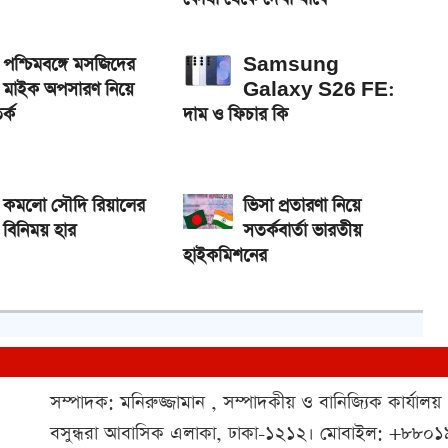
পশ্চিমবঙ্গে মসজিদের
Samsung
মাইক অপসারণ নিয়ে
Galaxy S26 FE:
র্ক
দাম ও ফিচার কি
কমলো সৌদি রিয়ালের
ভিসা প্রতারণা নিয়ে
বিনিময় হার
সতর্কবার্তা ভারতীয়
হাইকমিশনের
সম্পাদক: মনিরুজ্জামান , সম্পাদকীয় ও বানিজ্যিক কার্যালয়
বসুন্ধরা আবাসিক এলাকা, ঢাকা-১২১২। মোবাইল: +৮৮