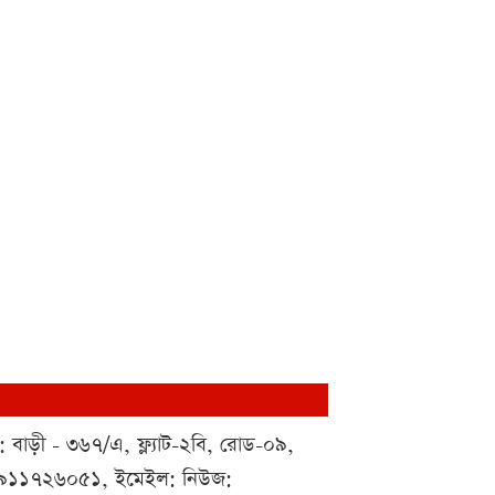
 : বাড়ী - ৩৬৭/এ, ফ্ল্যাট-২বি, রোড-০৯,
০১৯১১৭২৬০৫১, ইমেইল: নিউজ: