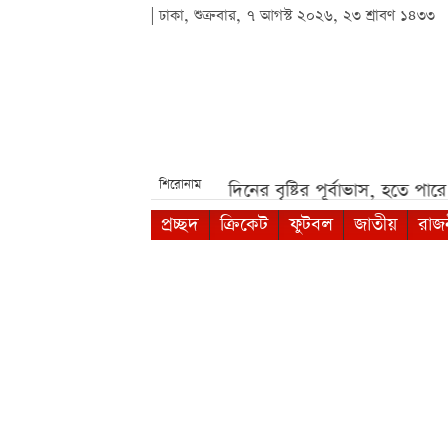
| ঢাকা, শুক্রবার, ৭ আগস্ট ২০২৬, ২৩ শ্রাবণ ১৪৩৩
শিরোনাম
ন মিয়া***
দেশজুড়ে ৫ দিনের বৃষ্টির পূর্বাভাস, হতে পারে ভারী বর্ষণ
প্রচ্ছদ
ক্রিকেট
ফুটবল
জাতীয়
রাজ