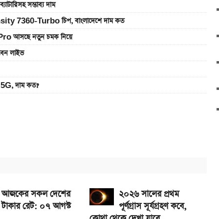
রিসহ সম্ভাব্য দাম
sity 7360-Turbo চিপ, বাংলাদেশে দাম কত
Pro আসছে নতুন চমক নিয়ে
খবেন লাইভ
5G, দাম কত?
এখানে
ানে
ে নিন
আজকের সকল দেশের
২০২৬ সালের প্রথম
টাকার রেট: ০৭ আগস্ট
পূর্ণগ্রাস সূর্যগ্রহণ কবে,
কোথা থেকে দেখা যাবে