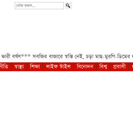
খোঁজ
করুন...
***
সবজির বাজারে স্বস্তি নেই, চড়া মাছ-মুরগি-ডিমের দাম***
দে
নীতি
স্বাস্থ্য
শিক্ষা
লাইফ স্টাইল
বিনোদন
বিশ্ব
প্রবাসী