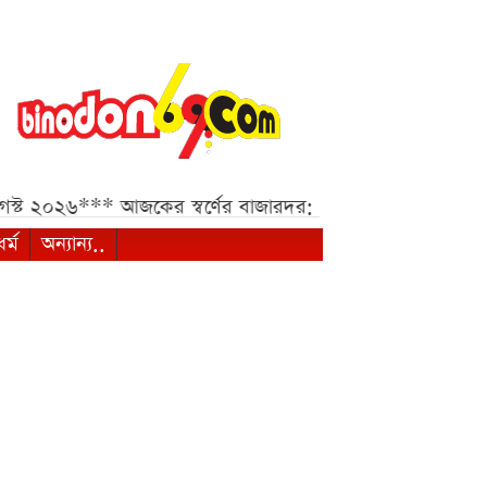
৬***
আজকের স্বর্ণের বাজারদর: ০৭ আগস্ট ২০২৬***
২০২৬ সালে
ধর্ম
অন্যান্য..