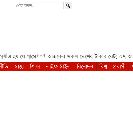
খোঁজ
করুন...
যে গ্রামে***
আজকের সকল দেশের টাকার রেট: ০৭ আগস্ট ২০২
নীতি
স্বাস্থ্য
শিক্ষা
লাইফ স্টাইল
বিনোদন
বিশ্ব
প্রবাসী