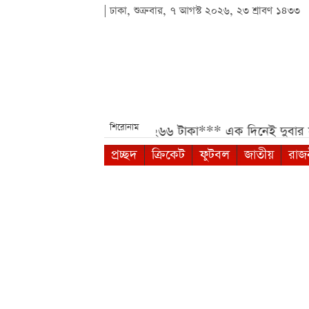
| ঢাকা, শুক্রবার, ৭ আগস্ট ২০২৬, ২৩ শ্রাবণ ১৪৩৩
শিরোনাম
িতে কমেছে ৩ হাজার ২৬৬ টাকা***
এক দিনেই দুবার সূর্যাস্ত হয় 
প্রচ্ছদ
ক্রিকেট
ফুটবল
জাতীয়
রাজ