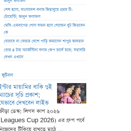
জানুন ফলাফল
শেষ হলো, বাংলাদেশ বনাম জিম্বাবুয়ে প্রথম টি-
টোয়েন্টি; জানুন ফলাফল
মেসি-এমবাপের গোল সমান হলে গোল্ডেন বুট জিতবেন
কে
যেভাবে না ফেরার দেশে পাড়ি জমালেন শাপুর জাদরান
ভোর ৪ টায় আর্জেন্টিনা বনাম কেপ ভার্দে ম্যাচ; সরাসরি
দেখন এখানে
ফুটবল
ইন্টার মায়ামির বাকি দুই
ম্যাচের সূচি প্রকাশ;
যেভাবে দেখবেন লাইভ
ক্রীড়া ডেস্ক: লিগস কাপ ২০২৬
(Leagues Cup 2026) এর গ্রুপ পর্বে
নিজেদের টিকিয়ে রাখতে মাঠে ...