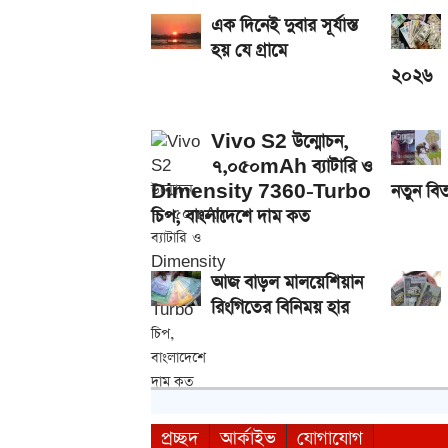
আসছে টানা ৫ দিনের বৃষ্টি!
এক দিনেই দুবার সূর্যাস্ত
হয় যে গ্রামে
২০২৬
Vivo S2 উন্মোচন,
৭,০৫০mAh ব্যাটারি ও
Dimensity 7360-Turbo
নতুন বিত
চিপ, বাংলাদেশে দাম কত
আজ বাড়ল মালয়েশিয়ান
রিংগিতের বিনিময় হার
প্রচ্ছদ
আর্কাইভ
যোগাযোগ