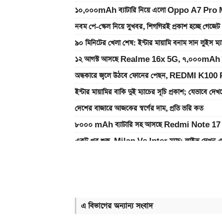
১০,০০০mAh ব্যাটারি নিয়ে এলো Oppo A7 Pro Max
নবম পে-স্কেল নিয়ে সুখবর, শিগগিরই প্রকাশ হচ্ছে গেজেট
৯০ মিনিটের খেলা শেষ: ইন্টার মায়ামি বনাম সান লুইস ম্
১২ আগস্ট আসছে Realme 16x 5G, ৭,০০০mAh ব্যাটা
অন্ধকারে জ্বলে উঠবে ফোনের পেছন, REDMI K100 
ইন্টার মায়ামির বাকি দুই ম্যাচের সূচি প্রকাশ; যেভাবে দে
দেশের বাজারে আজকের স্বর্ণের দাম, প্রতি ভরি কত
৮০০০ mAh ব্যাটারি সহ আসছে Redmi Note 17 
একটু পর শুরু, Milan Vs Inter ম্যাচ; লাইভ দেখুন 
আজকের স্বর্ণের বাজারদর: ০৬ আগস্ট ২০২৬
একটু পর শুরু, চেলসি ও জুভেন্টাস ম্যাচ; লাইভ দেখুন এখ
এসএসসি ও সমমানের ফল কবে জানাল শিক্ষা বোর্ড
এ বিভাগের অন্যান্য সংবাদ
গ্যাসের দাম নিয়ে সুখবর, যা জানাল পেট্রোবাংলা