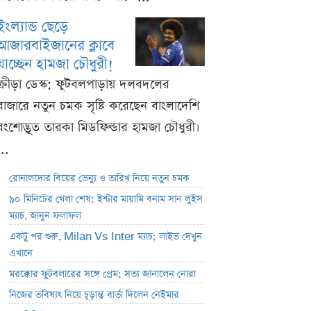
ইংল্যান্ড ছেড়ে
আজারবাইজানের ক্লাবে
যাচ্ছেন হামজা চৌধুরী!
ক্রীড়া ডেস্ক: ফুটবলপাড়ায় দলবদলের
বাজারে নতুন চমক সৃষ্টি করেছেন বাংলাদেশি
বংশোদ্ভূত তারকা মিডফিল্ডার হামজা চৌধুরী।
...
রোনালদোর বিয়ের ভেন্যু ও তারিখ নিয়ে নতুন চমক
৯০ মিনিটের খেলা শেষ: ইন্টার মায়ামি বনাম সান লুইস
ম্যাচ, জানুন ফলাফল
একটু পর শুরু, Milan Vs Inter ম্যাচ; লাইভ দেখুন
এখানে
মরক্কোর ফুটবলারের সঙ্গে প্রেম; সত্য জানালেন নোরা
নিজের ভবিষ্যৎ নিয়ে চূড়ান্ত বার্তা দিলেন নেইমার