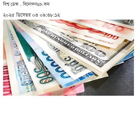
বিশ্ব ডেস্ক . বিনোদন৬৯.কম
২০২৫ ডিসেম্বর ০৩ ০৯:৩৮:১২