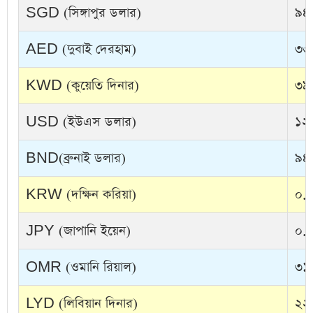
SGD (সিঙ্গাপুর ডলার)
৯৪.
AED (দুবাই দেরহাম)
৩৩.
KWD (কুয়েতি দিনার)
৩৯৭
USD (ইউএস ডলার)
১২২
BND(ব্রুনাই ডলার)
৯৪.
KRW (দক্ষিন করিয়া)
০.০
JPY (জাপানি ইয়েন)
০.৭
OMR (ওমানি রিয়াল)
৩১৭
LYD (লিবিয়ান দিনার)
২২.