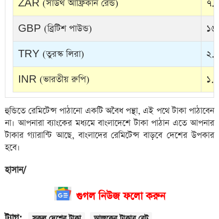
ZAR (সাউথ আফ্রিকান রেন্ড)
৭.১
GBP (ব্রিটিশ পাউন্ড)
১৬১
TRY (তুরস্ক লিরা)
২.৮
INR (ভারতীয় রুপি)
১.৩
হুন্ডিতে রেমিটেন্স পাঠানো একটি অবৈধ পন্থা, এই পথে টাকা পাঠাবেন
না। আপনারা ব্যাংকের মধ্যমে বাংলাদেশে টাকা পাঠান এতে আপনার
টাকার গ্যারান্টি আছে, বাংলাদের রেমিটেন্স বাড়বে দেশের উপকার
হবে।
হাসান/
গুগল নিউজ ফলো করুন
ট্যাগ:
সকল দেশের টাকা
আজকের টাকার রেট