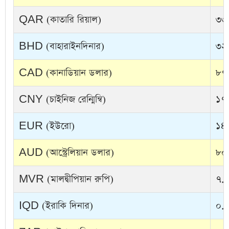
QAR (কাতারি রিয়াল)
৩৩.
BHD (বাহারাইনদিনার)
৩২৫
CAD (কানাডিয়ান ডলার)
৮৭.
CNY (চাইনিজ রেন্মিন্বি)
১৭.
EUR (ইউরো)
১৪১
AUD (আস্ট্রেলিয়ান ডলার)
৮০.
MVR (মালদ্বীপিয়ান রুপি)
৭.৯
IQD (ইরাকি দিনার)
০.০