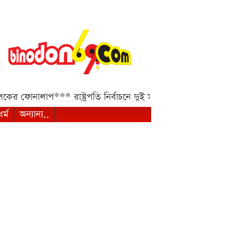
ফোনালাপ***
রাষ্ট্রপতি নির্বাচনে দুই মনোনয়নপত্র নিল বিএনপি***
আ
ধর্ম
অন্যান্য..