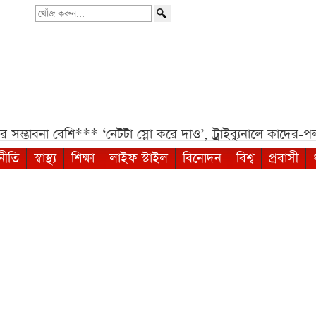
খোঁজ
করুন...
না বেশি***
‘নেটটা স্লো করে দাও’, ট্রাইব্যুনালে কাদের-পলকের 
নীতি
স্বাস্থ্য
শিক্ষা
লাইফ স্টাইল
বিনোদন
বিশ্ব
প্রবাসী