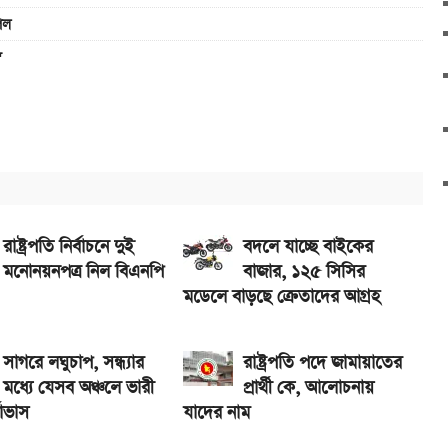
েল
ন
-ভালভ ইঞ্জিন ও TFT ডিসপ্লে
র পাবেন যারা
সপ্লে, থাকছে সরু ফ্রেম
র দাম
7 5G ও 4G
রাষ্ট্রপতি নির্বাচনে দুই
বদলে যাচ্ছে বাইকের
মনোনয়নপত্র নিল বিএনপি
বাজার, ১২৫ সিসির
মডেলে বাড়ছে ক্রেতাদের আগ্রহ
সাগরে লঘুচাপ, সন্ধ্যার
রাষ্ট্রপতি পদে জামায়াতের
মধ্যে যেসব অঞ্চলে ভারী
প্রার্থী কে, আলোচনায়
্বাভাস
যাদের নাম