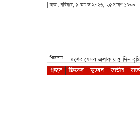
| ঢাকা, রবিবার, ৯ আগস্ট ২০২৬, ২৫ শ্রাবণ ১৪৩৩
শিরোনাম
 ‘আইফোন আলট্রা’***
দেশের যেসব এলাকায় ৫ দিন বৃষ্টির সম্ভাব
প্রচ্ছদ
ক্রিকেট
ফুটবল
জাতীয়
রাজ