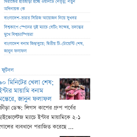
মিরাজের হাতছাড়া হচ্ছে ওয়ানডে নেতৃত্ব; নতুন
অধিনায়ক কে
বাংলাদেশ-ভারত সিরিজ আয়োজন নিয়ে সুখবর
বিশ্বকাপে স্পেনের দুই ম্যাচে বেটিং সন্দেহ, তদন্তের
মুখে বিশ্বচ্যাম্পিয়রা
বাংলাদেশ বনাম জিম্বাবুয়ে; দ্বিতীয় টি-টোয়েন্টি শেষ,
জানুন ফলাফল
ফুটবল
৯০ মিনিটের খেলা শেষ;
ইন্টার মায়ামি বনাম
মন্তেরে, জানুন ফলাফল
ক্রীড়া ডেস্ক: লিগস কাপের গ্রুপ পর্বের
হাইভোল্টেজ ম্যাচে ইন্টার মায়ামিকে ২-১
গোলের ব্যবধানে পরাজিত করেছে ...