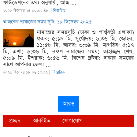
ফাউন্ডেশনের তথ্য অনুযায়ী, আজ ...
২০২৫ ডিসেম্বর ২৫ ০০:০২:৪৮ |
|
বিস্তারিত
আজকের নামাজের সময় সূচি: ১৮ ডিসেম্বর ২০২৫
নামাজের সময়সূচি (ঢাকা ও পার্শ্ববর্তী এলাকা)
ফজর: ৫:১৯ মি. সূর্যোদয়: ৬:৩৬ মি. জোহর:
১১:৫৮ মি. আসর: ৩:৩৯ মি. মাগরিব: ৫:১৭
মি. এশা: ৬:৩৬ মি. নফল নামাজের সময়: তাহাজ্জুদ শেষ:
৫:০৯ মি. ইশরাক: ৬:৫৬ মি. বিশেষ দ্রষ্টব্য: ঢাকার সময়ের
সাথে আপনার জেলা ...
২০২৫ ডিসেম্বর ১৮ ০৬:১৩:২২ |
|
বিস্তারিত
আরও
প্রচ্ছদ
আর্কাইভ
যোগাযোগ