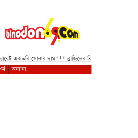
েট একভরি সোনার দাম***
ব্রাজিলের বিপক্ষে ম্যাচ নিয়ে ভারতের নত
ধর্ম
অন্যান্য..