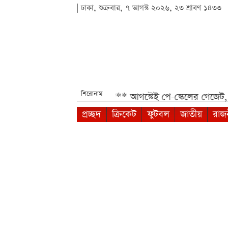
| ঢাকা, শুক্রবার, ৭ আগস্ট ২০২৬, ২৩ শ্রাবণ ১৪৩৩
শিরোনাম
 ডিসপ্লেতে ভিভো S2 লঞ্চ***
আগস্টেই পে-স্কেলের গেজেট, না 
প্রচ্ছদ
ক্রিকেট
ফুটবল
জাতীয়
রাজ