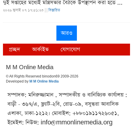
দুই সপ্তাহের মধ্যেই মন্ত্রিসভার বৈঠকে উপস্থাপন করা হতে ...
২০২৬ জুলাই ০৭ ১৭:৫১:২৩ |
|
বিস্তারিত
আরও
প্রচ্ছদ
আর্কাইভ
যোগাযোগ
M M Online Media
© All Rights Reserved binodon69 2009-2026
Developed by
M M Online Media
সম্পাদক: মনিরুজ্জামান , সম্পাদকীয় ও বানিজ্যিক কার্যালয় :
বাড়ী - ৩৬৭/এ, ফ্ল্যাট-২বি, রোড-০৯, বসুন্ধরা আবাসিক
এলাকা, ঢাকা-১২১২। মোবাইল: +৮৮০১৯১১৭২৬০৫১,
ইমেইল: নিউজ:
info@mmonlinemedia.org