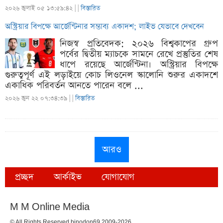
২০২৬ জুলাই ০৫ ১৩:৫৯:৪২ |
|
বিস্তারিত
অস্ট্রিয়ার বিপক্ষে আর্জেন্টিনার সম্ভাব্য একাদশ; লাইভ যেভাবে দেখবেন
নিজস্ব প্রতিবেদক: ২০২৬ বিশ্বকাপের গ্রুপ
পর্বের দ্বিতীয় ম্যাচকে সামনে রেখে প্রস্তুতির শেষ
ধাপে রয়েছে আর্জেন্টিনা। অস্ট্রিয়ার বিপক্ষে
গুরুত্বপূর্ণ এই লড়াইয়ে কোচ লিওনেল স্কালোনি শুরুর একাদশে
একাধিক পরিবর্তন আনতে পারেন বলে ...
২০২৬ জুন ২২ ০৭:৩৪:৩৯ |
|
বিস্তারিত
আরও
প্রচ্ছদ
আর্কাইভ
যোগাযোগ
M M Online Media
© All Rights Reserved binodon69 2009-2026