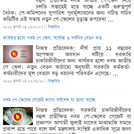
বহুল প্রতীক্ষিত নবম জাতীয় পে-স্কেল নিয়ে
চলতি সপ্তাহেই হতে যাচ্ছে একটি গুরুত্বপূর্ণ
বৈঠক। পে-কমিশনের সুপারিশ পুনর্মূল্যায়নের জন্য গঠিত সচিব
কমিটির এই সভায় নতুন পে-স্কেলের চূড়ান্ত রূপরেখা ...
২০২৬ জুলাই ০৪ ১৯:২২:২৭ |
|
বিস্তারিত
কার্যকর হলো নবম পে স্কেল; সর্বোচ্চ ও সর্বনিম্ন বেতন কত
নিজস্ব প্রতিবেদক: দীর্ঘ প্রায় ১১ বছরের
অপেক্ষার অবসান ঘটিয়ে সরকারি
চাকরিজীবীদের জন্য কার্যকর হলো নবম জাতীয়
পে স্কেল। নতুন বেতন কাঠামো অনুযায়ী সরকারি কর্মকর্তা-
কর্মচারীদের মূল বেতনে বড় ধরনের পরিবর্তন এসেছে। ...
২০২৬ জুলাই ০৪ ১৭:৩৬:২৬ |
|
বিস্তারিত
নবম পে-স্কেলের গেজেট কবে? সর্বশেষ যা জানা যাচ্ছে
নিজস্ব প্রতিবেদক: সরকারি চাকরিজীবীদের
বহুল প্রতীক্ষিত নবম পে-স্কেলের গেজেট বা
প্রজ্ঞাপন আগামী জুলাই মাসের মাঝামাঝি সময়ে
প্রকাশ হতে পারে বলে অর্থ মন্ত্রণালয়-সংশ্লিষ্ট একাধিক সূত্রে জানা