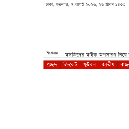
| ঢাকা, শুক্রবার, ৭ আগস্ট ২০২৬, ২৩ শ্রাবণ ১৪৩৩
শিরোনাম
বৃত্তি পরীক্ষা***
পশ্চিমবঙ্গে মসজিদের মাইক অপসারণ নিয়ে নতু
প্রচ্ছদ
ক্রিকেট
ফুটবল
জাতীয়
রাজ