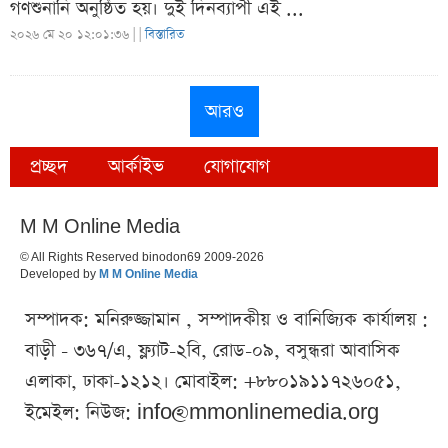
গণশুনানি অনুষ্ঠিত হয়। দুই দিনব্যাপী এই ...
২০২৬ মে ২০ ১২:০১:৩৬ |
|
বিস্তারিত
আরও
প্রচ্ছদ
আর্কাইভ
যোগাযোগ
M M Online Media
© All Rights Reserved binodon69 2009-2026
Developed by
M M Online Media
সম্পাদক: মনিরুজ্জামান , সম্পাদকীয় ও বানিজ্যিক কার্যালয় :
বাড়ী - ৩৬৭/এ, ফ্ল্যাট-২বি, রোড-০৯, বসুন্ধরা আবাসিক
এলাকা, ঢাকা-১২১২। মোবাইল: +৮৮০১৯১১৭২৬০৫১,
ইমেইল: নিউজ:
info@mmonlinemedia.org