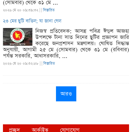
(সোমবার) থেকে ৩১ মে ...
২০২৬ মে ২০ ০৯:৩৯:৩২ |
|
বিস্তারিত
২৩ মের ছুটি বাতিল; যা জানা গেল
নিজস্ব প্রতিবেদক: আসন্ন পবিত্র ঈদুল আজহা
উপলক্ষে টানা সাত দিনের ছুটির প্রজ্ঞাপন জারি
করেছে জনপ্রশাসন মন্ত্রণালয়। ঘোষিত সিদ্ধান্ত
অনুযায়ী, আগামী ২৫ মে (সোমবার) থেকে ৩১ মে (রবিবার)
পর্যন্ত সরকারি, আধাসরকারি, ...
২০২৬ মে ২০ ০৯:৩২:৫৮ |
|
বিস্তারিত
আরও
প্রচ্ছদ
আর্কাইভ
যোগাযোগ