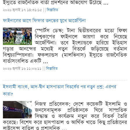
ইস্যুতে রাজনৈতিক বার্তা প্রদর্শনের অভিযোগ উঠেছে ...
২০২৬ জুলাই ১৭ ১৪:৩১:১৫ |
|
বিস্তারিত
ফাইনালের আগে ফিফার তদন্তের মুখে আর্জেন্টিনা
স্পোর্টস ডেস্ক: টানা দ্বিতীয়বারের মতো ফিফা
বিশ্বকাপের ফাইনালে জায়গা করে নিয়েছে
আর্জেন্টিনা। তবে ইংল্যান্ডকে হারিয়ে ইতিহাস
গড়ার আনন্দের মধ্যেই নতুন বিতর্কে জড়িয়েছে বর্তমান
বিশ্বচ্যাম্পিয়নরা। ফকল্যান্ডস (মালভিনাস) ইস্যুতে রাজনৈতিক
বার্তাসংবলিত একটি ...
২০২৬ জুলাই ১৬ ১১:০৬:১১ |
|
বিস্তারিত
ইসলামী ব্যাংক, আদ-দ্বীন হাসপাতাল বিতর্কের পর নতুন প্রশ্ন: এরপর
কারা?
নিজস্ব প্রতিবেদক: দেশে কয়েকটি ইসলামি ও
জনসেবামূলক প্রতিষ্ঠানকে ঘিরে সাম্প্রতিক
সিদ্ধান্ত ও কার্যক্রম নতুন করে বিতর্ক তৈরি
করেছে। বিশেষ করে হাসপাতাল ও আর্থিক খাতে কিছু প্রতিষ্ঠানের
লাইসেন্স বাতিল ও প্রশাসনিক ...